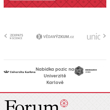
‹
›
Nabídka pozic na
Univerzitě
Karlově