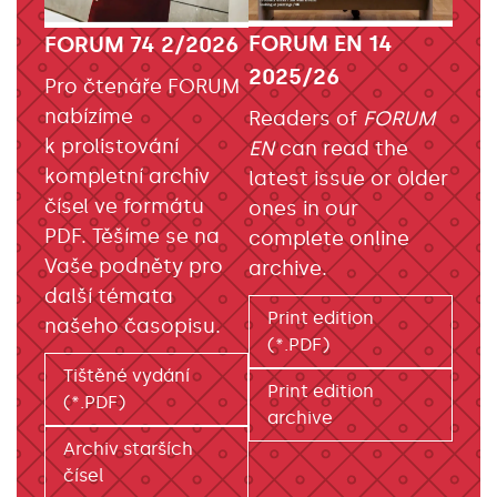
FORUM EN 14
FORUM 74 2/2026
2025/26
Pro čtenáře FORUM
nabízíme
Readers of
FORUM
k prolistování
EN
can read the
kompletní archiv
latest issue or older
čísel ve formátu
ones in our
PDF. Těšíme se na
complete online
Vaše podněty pro
archive.
další témata
Print edition
našeho časopisu.
(*.PDF)
Tištěné vydání
Print edition
(*.PDF)
archive
Archiv starších
čísel