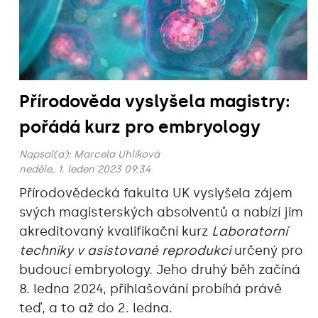
Přírodověda vyslyšela magistry:
pořádá kurz pro embryology
Napsal(a):
Marcela Uhlíková
neděle, 1. leden 2023 09:34
Přírodovědecká fakulta UK vyslyšela zájem
svých magisterských absolventů a nabízí jim
akreditovaný kvalifikační kurz
Laboratorní
techniky v asistované reprodukci
určený pro
budoucí embryology. Jeho druhý běh začíná
8. ledna 2024, přihlašování probíhá právě
teď, a to až do 2. ledna.