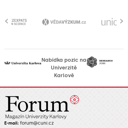
‹
›
Nabídka pozic na
Univerzitě
Karlově
forum@cuni.cz
E-mail: