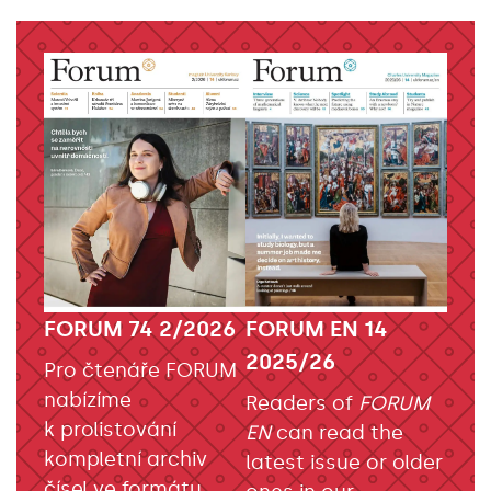
FORUM EN 14
FORUM 74 2/2026
2025/26
Pro čtenáře FORUM
nabízíme
Readers of
FORUM
k prolistování
EN
can read the
kompletní archiv
latest issue or older
čísel ve formátu