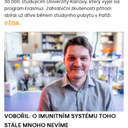
30 000. studujícím Univerzity Karlovy, který vyjel na
program Erasmus. Zahraniční zkušenosti přitom
sbíral už dříve během studijního pobytu v Paříži.
VĚDA
Základní údaje
VOBOŘIL: O IMUNITNÍM SYSTÉMU TOHO
STÁLE MNOHO NEVÍME