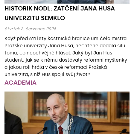
HISTORIK NODL: ZATČENÍ JANA HUSA
UNIVERZITU SEMKLO
čtvrtek 2. července 2026
Když před 611 lety kostnická hranice umlčela mistra
Pražské univerzity Jana Husa, nechtěně dodala sílu
tomu, co neochvějně hlásal. Jaký byl Jan Hus
student, jak se k němu dostávaly reformní myšlenky
a jakou roli hrála v české reformaci Pražská
univerzita, s níž Hus spojil svůj život?
ACADEMIA
Základní údaje