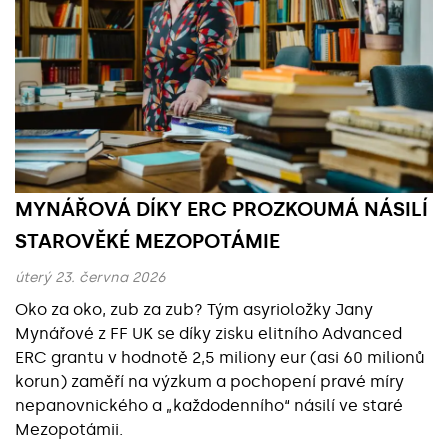
MYNÁŘOVÁ DÍKY ERC PROZKOUMÁ NÁSILÍ
STAROVĚKÉ MEZOPOTÁMIE
úterý 23. června 2026
Oko za oko, zub za zub? Tým asyrioložky Jany
Mynářové z FF UK se díky zisku elitního Advanced
ERC grantu v hodnotě 2,5 miliony eur (asi 60 milionů
korun) zaměří na výzkum a pochopení pravé míry
nepanovnického a „každodenního“ násilí ve staré
Mezopotámii.