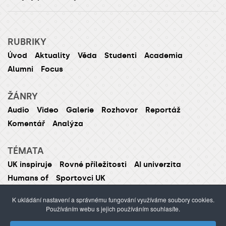
RUBRIKY
Úvod
Aktuality
Věda
Studenti
Academia
Alumni
Focus
ŽÁNRY
Audio
Video
Galerie
Rozhovor
Reportáž
Komentář
Analýza
TÉMATA
UK inspiruje
Rovné příležitosti
AI univerzita
Humans of
Sportovci UK
K ukládání nastavení a správnému fungování využíváme soubory cookies.
Používáním webu s jejich používáním souhlasíte.
ISSN 1214-5726 (tištěná verze ISSN 1211-1724)