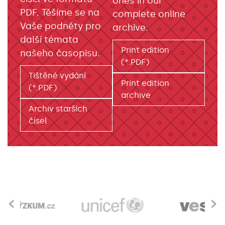
ones in our
PDF. Těšíme se na
complete online
Vaše podněty pro
archive.
další témata
Print edition
našeho časopisu.
(*.PDF)
Tištěné vydání
Print edition
(*.PDF)
archive
Archiv starších
čísel
‹
›