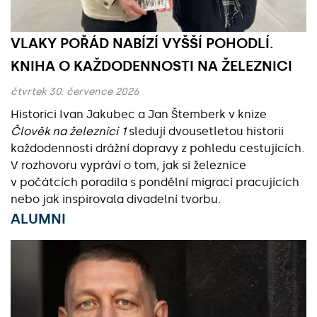
VLAKY POŘÁD NABÍZÍ VYŠŠÍ POHODLÍ.
KNIHA O KAŽDODENNOSTI NA ŽELEZNICI
čtvrtek 30. července 2026
Historici Ivan Jakubec a Jan Štemberk v knize
Člověk na železnici 1
sledují dvousetletou historii
každodennosti drážní dopravy z pohledu cestujících.
V rozhovoru vypráví o tom, jak si železnice
v počátcích poradila s pondělní migrací pracujících
nebo jak inspirovala divadelní tvorbu.
ALUMNI
Základní údaje