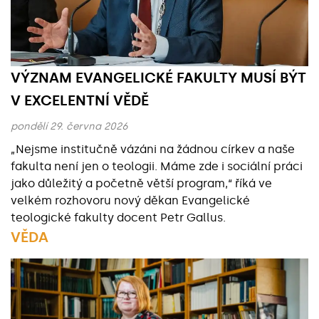
VÝZNAM EVANGELICKÉ FAKULTY MUSÍ BÝT
V EXCELENTNÍ VĚDĚ
pondělí 29. června 2026
„Nejsme institučně vázáni na žádnou církev a naše
fakulta není jen o teologii. Máme zde i sociální práci
jako důležitý a početně větší program,“ říká ve
velkém rozhovoru nový děkan Evangelické
teologické fakulty docent Petr Gallus.
VĚDA
Základní údaje