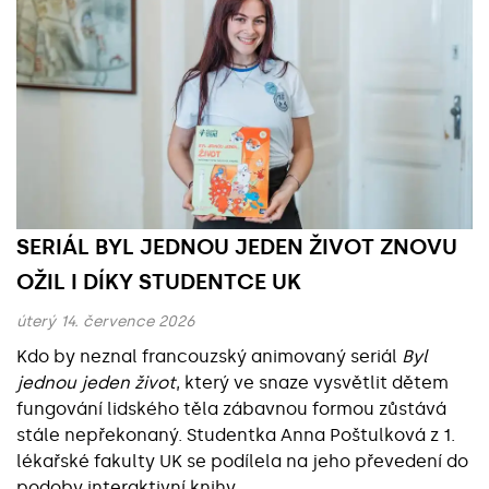
SERIÁL BYL JEDNOU JEDEN ŽIVOT ZNOVU
OŽIL I DÍKY STUDENTCE UK
úterý 14. července 2026
Kdo by neznal francouzský animovaný seriál
Byl
jednou jeden život
, který ve snaze vysvětlit dětem
fungování lidského těla zábavnou formou zůstává
stále nepřekonaný. Studentka Anna Poštulková z 1.
lékařské fakulty UK se podílela na jeho převedení do
podoby interaktivní knihy.