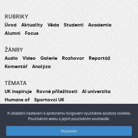
RUBRIKY
Úvod
Aktuality
Věda
Studenti
Academia
Alumni
Focus
ŽÁNRY
Audio
Video
Galerie
Rozhovor
Reportáž
Komentář
Analýza
TÉMATA
UK inspiruje
Rovné příležitosti
AI univerzita
Humans of
Sportovci UK
K ukládání nastavení a správnému fungování využíváme soubory cookies.
Používáním webu s jejich používáním souhlasíte.
ISSN 1214-5726 (tištěná verze ISSN 1211-1724)
Rozumím
Publikování nebo šíření obsahu je zakázáno bez