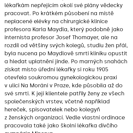
lékařkám nepřejícím okolí své plány vědecky
pracovat. Po krátkém působení na místě
neplacené elévky na chirurgické klinice
profesora Karla Maydla, který podobně jako
internista profesor Josef Thomayer, ale na
rozdíl od většiny svých kolegů, studiu žen přál,
byla nucena po Maydlově smrti kliniku opustit
a hledat uplatnění jinde. Po marných snahách
získat místo úřední lékařky si roku 1905
otevřela soukromou gynekologickou praxi
v ulici Na Moráni v Praze, kde působila až do
své smrti. K její klientele patřily ženy ze všech
společenských vrstev, včetně například
hereček, spisovatelek nebo kolegyň
z ženských organizací. Vedle vlastní ordinace
pracovala také jako školní lékařka dívčího