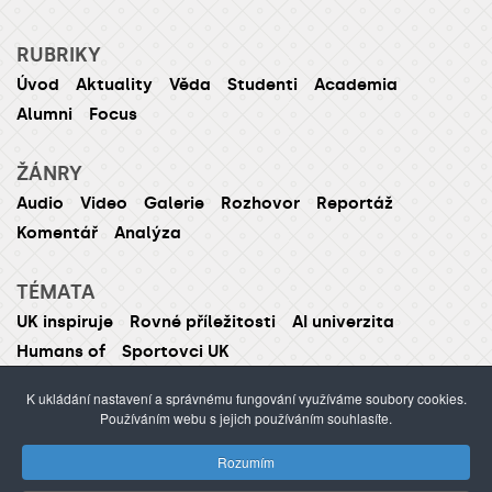
RUBRIKY
Úvod
Aktuality
Věda
Studenti
Academia
Alumni
Focus
ŽÁNRY
Audio
Video
Galerie
Rozhovor
Reportáž
Komentář
Analýza
TÉMATA
UK inspiruje
Rovné příležitosti
AI univerzita
Humans of
Sportovci UK
K ukládání nastavení a správnému fungování využíváme soubory cookies.
Používáním webu s jejich používáním souhlasíte.
ISSN 1214-5726 (tištěná verze ISSN 1211-1724)
Rozumím
Publikování nebo šíření obsahu je zakázáno bez