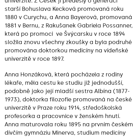
univerzitě. Z Češek ji předešly o generaci
starší Bohuslava Kecková promovaná roku
1880 v Curychu, a Anna Bayerová, promovaná
1881 v Bernu, z Rakušanek Gabriela Possanner,
která po promoci ve Švýcarsku v roce 1894
složila znovu všechny zkoušky a byla podruhé
promována doktorkou medicíny na vídeňské
univerzitě v roce 1897.
Anna Honzáková, která pocházela z rodiny
lékaře, měla cestu ke studiu již jednodušší,
podobně jako její mladší sestra Albína (1877-
1973), doktorka filozofie promovaná na české
univerzitě v Praze roku 1914, středoškolská
profesorka a pracovnice v ženském hnutí.
Anna maturovala roku 1895 na prvním českém
dívčím gymnáziu Minerva, studium medicíny