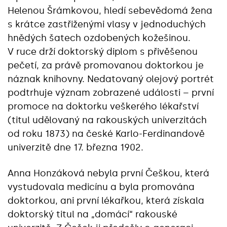
Helenou Šrámkovou, hledí sebevědomá žena
s krátce zastřiženými vlasy v jednoduchých
hnědých šatech ozdobených kožešinou.
V ruce drží doktorský diplom s přivěšenou
pečetí, za právě promovanou doktorkou je
náznak knihovny. Nedatovaný olejový portrét
podtrhuje význam zobrazené události – první
promoce na doktorku veškerého lékařství
(titul udělovaný na rakouských univerzitách
od roku 1873) na české Karlo-Ferdinandově
univerzitě dne 17. března 1902.
Anna Honzáková nebyla první Češkou, která
vystudovala medicínu a byla promována
doktorkou, ani první lékařkou, která získala
doktorský titul na „domácí“ rakouské