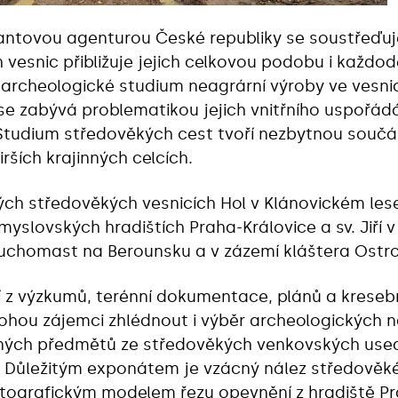
ntovou agenturou České republiky se soustřeďuj
 vesnic přibližuje jejich celkovou podobu i každod
 archeologické studium neagrární výroby ve vesn
e zabývá problematikou jejich vnitřního uspořádá
. Studium středověkých cest tvoří nezbytnou souč
rších krajinných celcích.
ých středověkých vesnicích Hol v Klánovickém les
yslovských hradištích Praha-Královice a sv. Jiří v
Suchomast na Berounsku a v zázemí kláštera Ostro
í z výzkumů, terénní dokumentace, plánů a kreseb
hou zájemci zhlédnout i výběr archeologických ná
ezných předmětů ze středověkých venkovských usedl
. Důležitým exponátem je vzácný nález středověké 
otografickým modelem řezu opevnění z hradiště Pr