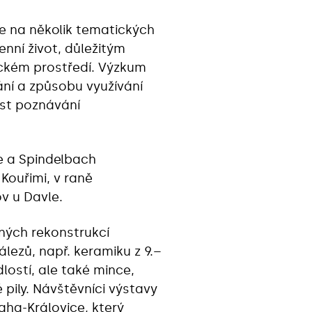
e na několik tematických
enní život, důležitým
ickém prostředí. Výzkum
ní a způsobu využívání
ást poznávání
e a Spindelbach
 Kouřimi, v raně
v u Davle.
ných rekonstrukcí
lezů, např. keramiku z 9.–
ostí, ale také mince,
pily. Návštěvníci výstavy
aha-Královice, který