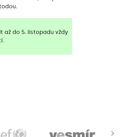
todou.
it až do 5. listopadu vždy
í.
›