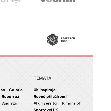
TÉMATA
deo
Galerie
UK inspiruje
Reportáž
Rovné příležitosti
Analýza
AI univerzita
Humans of
Sportovci UK