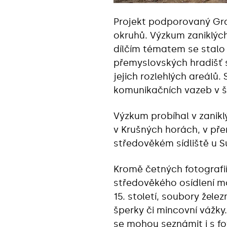
Projekt podporovaný Gra
okruhů. Výzkum zaniklých
dílčím tématem se stalo
přemyslovských hradišť s
jejich rozlehlých areálů
komunikačních vazeb v ši
Výzkum probíhal v zanikl
v Krušných horách, v přem
středověkém sídliště u 
Kromě četných fotografi
středověkého osídlení mo
15. století, soubory žel
šperky či mincovní vážky
se mohou seznámit i s f