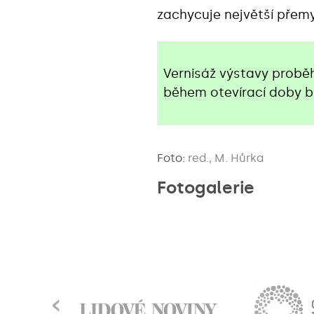
zachycuje největší pře
Vernisáž výstavy proběhn
během otevírací doby b
Foto:
red., M. Hůrka
Fotogalerie
‹