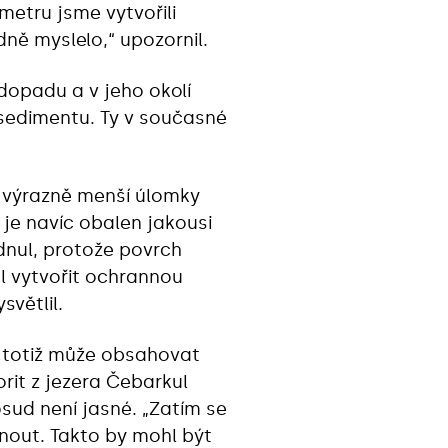
etru jsme vytvořili
ně myslelo,“ upozornil.
opadu a v jeho okolí
y sedimentu. Ty v současné
í výrazně menší úlomky
 je navíc obalen jakousi
dnul, protože povrch
l vytvořit ochrannou
větlil.
bě totiž může obsahovat
orit z jezera Čebarkul
ud není jasné. „Zatím se
hnout. Takto by mohl být