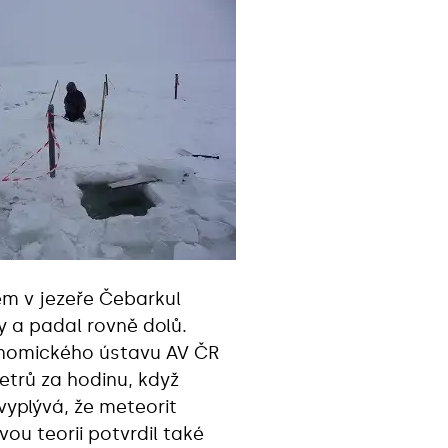
ěm v jezeře Čebarkul
y a padal rovně dolů.
ronomického ústavu AV ČR
etrů za hodinu, když
 vyplývá, že meteorit
ou teorii potvrdil také