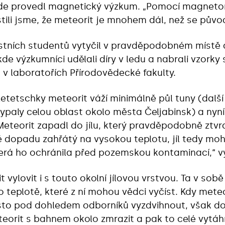
de provedl magnetický výzkum. „Pomocí magnetom
ili jsme, že meteorit je mnohem dál, než se původ
tních studentů vytyčil v pravděpodobném místě d
kde výzkumníci udělali díry v ledu a nabrali vzork
 v laboratořích Přírodovědecké fakulty.
etetschky meteorit váží minimálně půl tuny (dalš
paly celou oblast okolo města Čeljabinsk) a nyní
eteorit zapadl do jílu, který pravděpodobně ztvr
 dopadu zahřátý na vysokou teplotu, jíl tedy moh
rá ho ochránila před pozemskou kontaminací,“ vys
t vylovit i s touto okolní jílovou vrstvou. Ta v so
o teplotě, které z ní mohou vědci vyčíst. Kdy mete
o pod dohledem odborníků vyzdvihnout, však dos
teorit s bahnem okolo zmrazit a pak to celé vytá