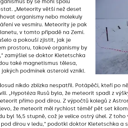
rganismus by se mohl spolu
tat. „Meteority větší než deset
chovat organismy nebo molekuly
áření ve vesmíru. Meteority je pak
lanetu, v tomto případě na Zemi.
elo a pokouší zjistit, jak je
ém prostoru, takové organismy by
 zamýšlel se doktor Kletetschka
udou také magnetismus tělesa,
a jakých podmínek asteroid vznikl.
sud nikdo zblízka nespatřil. Potápěči, kteří po n
ili. „Hypotéza Rusů byla, že meteorit spadl z výšk
meteorit přímo pod dírou. Z výpočtů kolegů z Ast
jevo, že meteorit měl rychlost téměř pět set kilom
 byl 16,5 stupně, což je velice ostrý úhel. Z toho
od dírou v ledu,“ podotkl doktor Kletetschka a sv