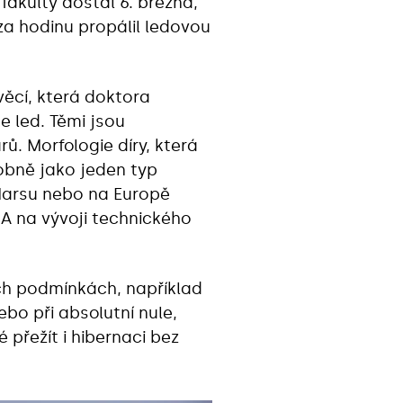
fakulty dostal 6. března,
za hodinu propálil ledovou
věcí, která doktora
e led. Těmi jsou
ů. Morfologie díry, která
obně jako jeden typ
 Marsu nebo na Europě
ASA na vývoji technického
ích podmínkách, například
bo při absolutní nule,
 přežít i hibernaci bez