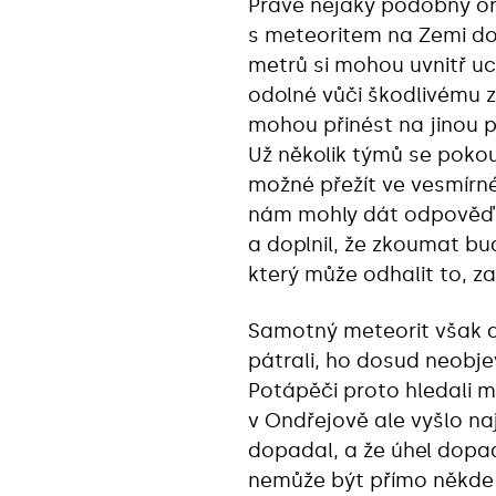
Právě nějaký podobný o
s meteoritem na Zemi dos
metrů si mohou uvnitř u
odolné vůči škodlivému z
mohou přinést na jinou p
Už několik týmů se pokouš
možné přežít ve vesmírn
nám mohly dát odpověď,“
a doplnil, že zkoumat b
který může odhalit to, z
Samotný meteorit však do
pátrali, ho dosud neobjev
Potápěči proto hledali 
v Ondřejově ale vyšlo na
dopadal, a že úhel dopadu
nemůže být přímo někde p