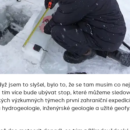
yž jsem to slyšel, bylo to, že se tam musím co nej
, tím více bude ubývat stop, které můžeme sledov
kých výzkumných týmech první zahraniční expedicí,
 hydrogeologie, inženýrské geologie a užité geofy