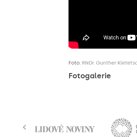
Foto:
RNDr. Gunther Kletetsc
Fotogalerie
‹