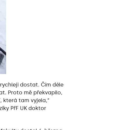
rychleji dostat. Čím déle
at. Proto mě překvapilo,
 která tam vyjela,“
ziky PřF UK doktor