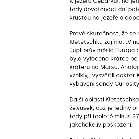
K jezeru Čebarkul, na je
tedy devatenáct dní poto
krustou na jezeře a dopa
Právě skutečnost, že se 
Kletetschku zajímá. „V na
Jupiterův měsíc Europa a
byla vyfocena krátce po
kráteru na Marsu. Analog
vznikly,“ vysvětlil dokto
vybavení sondy Curiosity
Další oblastí Kletetschk
želvušek, což je jediný o
tedy při teplotě minus 2
jakéhokoliv poškození.