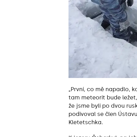
„První, co mě napadlo, kd
tam meteorit bude ležet
že jsme byli po dvou rus
podivoval se člen Ústavu
Kletetschka.