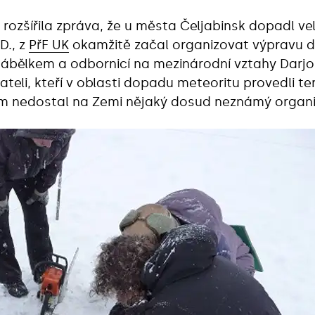
rozšířila zpráva, že u města Čeljabinsk dopadl vel
D., z
PřF UK
okamžitě začal organizovat výpravu d
ábělkem a odbornicí na mezinárodní vztahy Darj
teli, kteří v oblasti dopadu meteoritu provedli te
sem nedostal na Zemi nějaký dosud neznámý organ