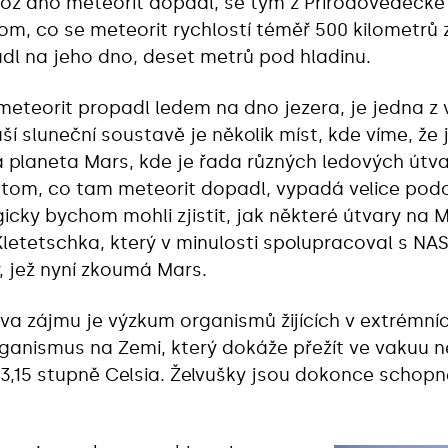
hož dno meteorit dopadl, se tým z Přírodovědecké 
m, co se meteorit rychlostí téměř 500 kilometrů 
dl na jeho dno, deset metrů pod hladinu.
meteorit propadl ledem na dno jezera, je jedna z 
ší sluneční soustavě je několik míst, kde víme, že j
 planeta Mars, kde je řada různých ledových útvar
 tom, co tam meteorit dopadl, vypadá velice pod
icky bychom mohli zjistit, jak některé útvary na
r Kletetschka, který v minulosti spolupracoval s N
, jež nyní zkoumá Mars.
ova zájmu je výzkum organismů žijících v extrémn
rganismus na Zemi, který dokáže přežít ve vakuu ne
73,15 stupně Celsia. Želvušky jsou dokonce schopné