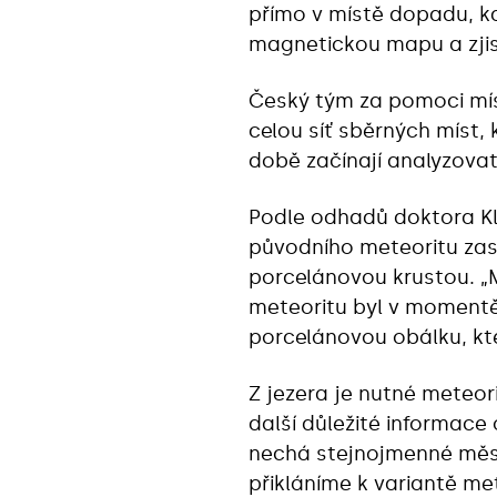
přímo v místě dopadu, k
magnetickou mapu a zjist
Český tým za pomoci mís
celou síť sběrných míst, 
době začínají analyzovat
Podle odhadů doktora Kl
původního meteoritu zasy
porcelánovou krustou. „M
meteoritu byl v momentě
porcelánovou obálku, kte
Z jezera je nutné meteori
další důležité informace 
nechá stejnojmenné měst
přikláníme k variantě me