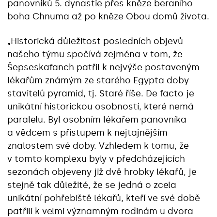
panovníků 5. dynastie přes kněze beraního
boha Chnuma až po kněze Obou domů života.
„Historická důležitost posledních objevů
našeho týmu spočívá zejména v tom, že
Šepseskafanch patřil k nejvýše postaveným
lékařům známým ze starého Egypta doby
stavitelů pyramid, tj. Staré říše. De facto je
unikátní historickou osobností, které nemá
paralelu. Byl osobním lékařem panovníka
a vědcem s přístupem k nejtajnějším
znalostem své doby. Vzhledem k tomu, že
v tomto komplexu byly v předcházejících
sezonách objeveny již dvě hrobky lékařů, je
stejně tak důležité, že se jedná o zcela
unikátní pohřebiště lékařů, kteří ve své době
patřili k velmi významným rodinám u dvora