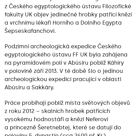
z Českého egyptologického ústavu Filozofické
fakulty UK objev jedinečné hrobky patřící knězi
a vrchnímu lékaři Horního a Dolního Egypta
Šepseskafanchovi.
Podzimní archeologická expedice Českého
egyptologického ústavu FF UK byla zahájena
na pyramidovém poli v Abúsíru poblíž Káhiry
v polovině září 2013. V té době šlo o jedinou
archeologickou expedici pracující v oblasti
Abúsíru a Sakkáry.
Práce probíhají poblíž místa světových objevů
z roku 2012 – skalních hrobek patřících
vysokému hodnostáři a knězi Neferovi
a princezně Šeretnebtej, které se datují do
poloviny 5. dynastie (cca 2400 př. Kr.).