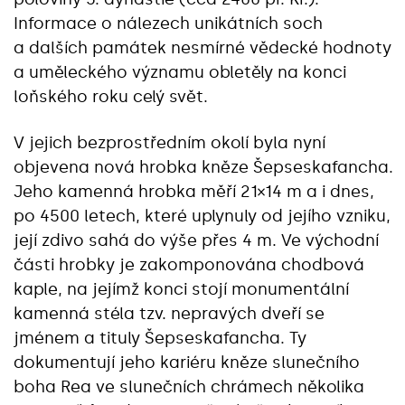
Informace o nálezech unikátních soch
a dalších památek nesmírné vědecké hodnoty
a uměleckého významu obletěly na konci
loňského roku celý svět.
V jejich bezprostředním okolí byla nyní
objevena nová hrobka kněze Šepseskafancha.
Jeho kamenná hrobka měří 21×14 m a i dnes,
po 4500 letech, které uplynuly od jejího vzniku,
její zdivo sahá do výše přes 4 m. Ve východní
části hrobky je zakomponována chodbová
kaple, na jejímž konci stojí monumentální
kamenná stéla tzv. nepravých dveří se
jménem a tituly Šepseskafancha. Ty
dokumentují jeho kariéru kněze slunečního
boha Rea ve slunečních chrámech několika