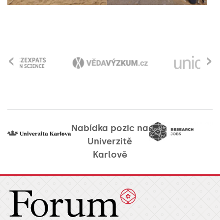
‹
›
Nabídka pozic na
Univerzitě
Karlově