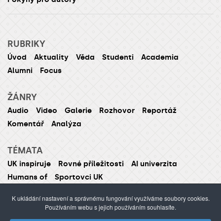
RUBRIKY
Úvod
Aktuality
Věda
Studenti
Academia
Alumni
Focus
ŽÁNRY
Audio
Video
Galerie
Rozhovor
Reportáž
Komentář
Analýza
TÉMATA
UK inspiruje
Rovné příležitosti
AI univerzita
Humans of
Sportovci UK
K ukládání nastavení a správnému fungování využíváme soubory cookies.
Používáním webu s jejich používáním souhlasíte.