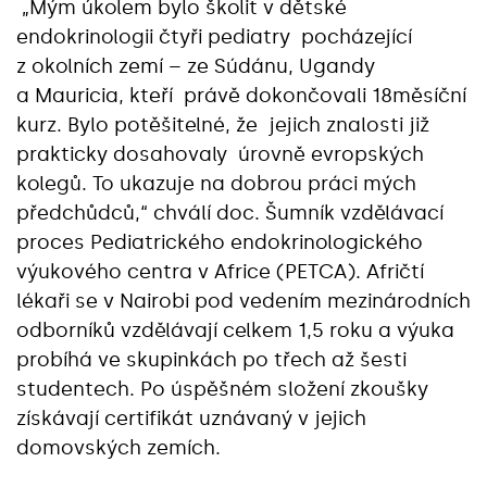
„Mým úkolem bylo školit v dětské
endokrinologii čtyři pediatry pocházející
z okolních zemí – ze Súdánu, Ugandy
a Mauricia, kteří právě dokončovali 18měsíční
kurz. Bylo potěšitelné, že jejich znalosti již
prakticky dosahovaly úrovně evropských
kolegů. To ukazuje na dobrou práci mých
předchůdců,“ chválí doc. Šumník vzdělávací
proces Pediatrického endokrinologického
výukového centra v Africe (PETCA). Afričtí
lékaři se v Nairobi pod vedením mezinárodních
odborníků vzdělávají celkem 1,5 roku a výuka
probíhá ve skupinkách po třech až šesti
studentech. Po úspěšném složení zkoušky
získávají certifikát uznávaný v jejich
domovských zemích.