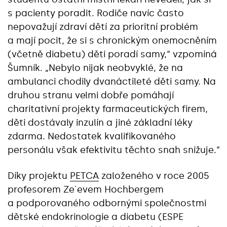
s pacienty poradit. Rodiče navíc často
nepovažují zdraví dětí za prioritní problém
a mají pocit, že si s chronickým onemocněním
(včetně diabetu) děti poradí samy,“ vzpomíná
Šumník. „Nebylo nijak neobvyklé, že na
ambulanci chodily dvanáctileté děti samy. Na
druhou stranu velmi dobře pomáhají
charitativní projekty farmaceutických firem,
děti dostávaly inzulín a jiné základní léky
zdarma. Nedostatek kvalifikovaného
personálu však efektivitu těchto snah snižuje.“
Díky projektu
PETCA
založeného v roce 2005
profesorem Ze´evem Hochbergem
a podporovaného odbornými společnostmi
dětské endokrinologie a diabetu (ESPE