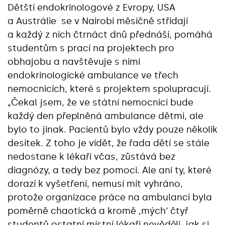
Dětští endokrinologové z Evropy, USA
a Austrálie se v Nairobi měsíčně střídají
a každý z nich čtrnáct dnů přednáší, pomáhá
studentům s prací na projektech pro
obhajobu a navštěvuje s nimi
endokrinologické ambulance ve třech
nemocnicích, které s projektem spolupracují.
„Čekal jsem, že ve státní nemocnici bude
každý den přeplněná ambulance dětmi, ale
bylo to jinak. Pacientů bylo vždy pouze několik
desítek. Z toho je vidět, že řada dětí se stále
nedostane k lékaři včas, zůstává bez
diagnózy, a tedy bez pomoci. Ale ani ty, které
dorazí k vyšetření, nemusí mít vyhráno,
protože organizace práce na ambulanci byla
poměrně chaotická a kromě ‚mých‘ čtyř
studentů ostatní místní lékaři nevěděli, jak si