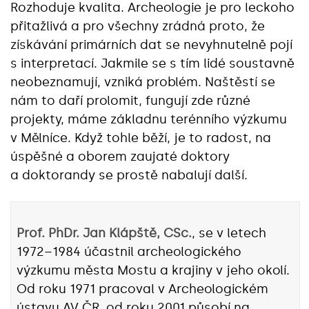
Rozhoduje kvalita. Archeologie je pro leckoho
přitažlivá a pro všechny zrádná proto, že
získávání primárních dat se nevyhnutelně pojí
s interpretací. Jakmile se s tím lidé soustavně
neobeznamují, vzniká problém. Naštěstí se
nám to daří prolomit, fungují zde různé
projekty, máme základnu terénního výzkumu
v Mělníce. Když tohle běží, je to radost, na
úspěšné a oborem zaujaté doktory
a doktorandy se prostě nabalují další.
Prof. PhDr. Jan Klápště, CSc.
, se v letech
1972–1984 účastnil archeologického
výzkumu města Mostu a krajiny v jeho okolí.
Od roku 1971 pracoval v Archeologickém
ústavu AV ČR, od roku 2001 působí na