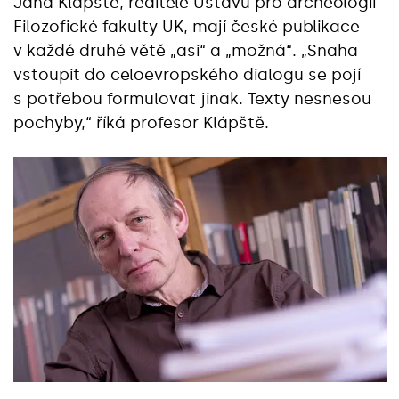
Jana Klápště
, ředitele Ústavu pro archeologii
Filozofické fakulty UK, mají české publikace
v každé druhé větě „asi“ a „možná“. „Snaha
vstoupit do celoevropského dialogu se pojí
s potřebou formulovat jinak. Texty nesnesou
pochyby,“ říká profesor Klápště.