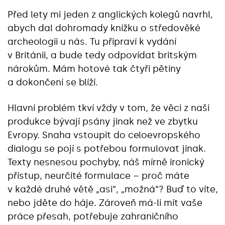
Před lety mi jeden z anglických kolegů navrhl,
abych dal dohromady knížku o středověké
archeologii u nás. Tu připraví k vydání
v Británii, a bude tedy odpovídat britským
nárokům. Mám hotové tak čtyři pětiny
a dokončení se blíží.
Hlavní problém tkví vždy v tom, že věci z naší
produkce bývají psány jinak než ve zbytku
Evropy. Snaha vstoupit do celoevropského
dialogu se pojí s potřebou formulovat jinak.
Texty nesnesou pochyby, náš mírně ironický
přístup, neurčité formulace – proč máte
v každé druhé větě „asi“, „možná“? Buď to víte,
nebo jděte do háje. Zároveň má-li mít vaše
práce přesah, potřebuje zahraničního