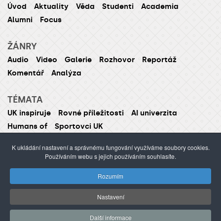
Úvod
Aktuality
Věda
Studenti
Academia
Alumni
Focus
ŽÁNRY
Audio
Video
Galerie
Rozhovor
Reportáž
Komentář
Analýza
TÉMATA
UK inspiruje
Rovné příležitosti
AI univerzita
Humans of
Sportovci UK
K ukládání nastavení a správnému fungování využíváme soubory cookies.
Používáním webu s jejich používáním souhlasíte.
ISSN 1214-5726 (tištěná verze ISSN 1211-1724)
Rozumím
Publikování nebo šíření obsahu je zakázáno bez
předchozího souhlasu.
Nastavení
webdesign Agionet
©2012–
2026
Univerzita Karlova /
Další informace
s.r.o.