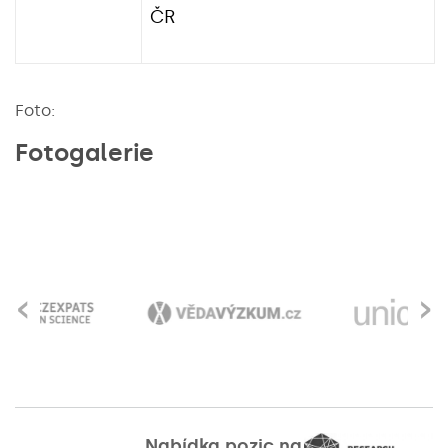
ČR
Foto:
Fotogalerie
‹
›
Nabídka pozic na