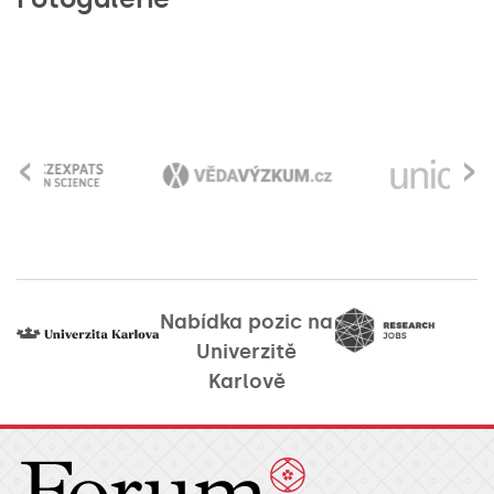
‹
›
Nabídka pozic na
Univerzitě
Karlově