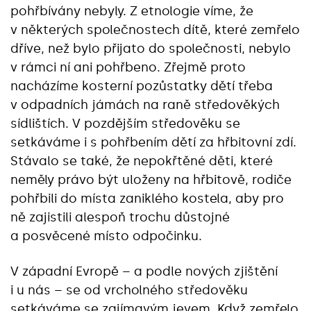
pohřbívány nebyly. Z etnologie víme, že
v některých společnostech dítě, které zemřelo
dříve, než bylo přijato do společnosti, nebylo
v rámci ní ani pohřbeno. Zřejmě proto
nacházíme kosterní pozůstatky dětí třeba
v odpadních jámách na raně středověkých
sídlištích. V pozdějším středověku se
setkáváme i s pohřbením dětí za hřbitovní zdí.
Stávalo se také, že nepokřtěné děti, které
neměly právo být uloženy na hřbitově, rodiče
pohřbili do místa zaniklého kostela, aby pro
ně zajistili alespoň trochu důstojné
a posvěcené místo odpočinku.
V západní Evropě – a podle nových zjištění
i u nás – se od vrcholného středověku
setkáváme se zajímavým jevem. Když zemřelo