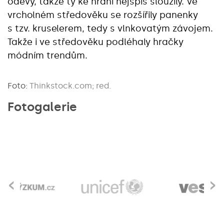
oděvy, takže ty ke hraní nejspíš sloužily. Ve
vrcholném středověku se rozšířily panenky
s tzv. kruselerem, tedy s vlnkovatým závojem.
Takže i ve středověku podléhaly hračky
módním trendům.
Foto:
Thinkstock.com; red.
Fotogalerie
‹
›