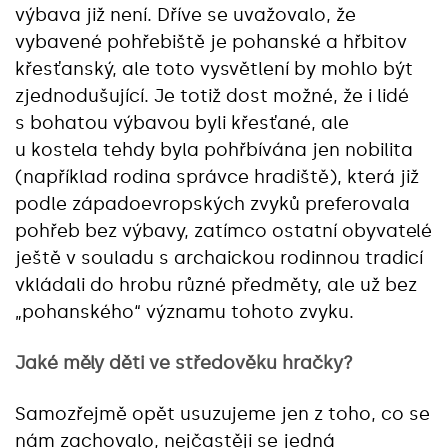
výbava již není. Dříve se uvažovalo, že
vybavené pohřebiště je pohanské a hřbitov
křesťanský, ale toto vysvětlení by mohlo být
zjednodušující. Je totiž dost možné, že i lidé
s bohatou výbavou byli křesťané, ale
u kostela tehdy byla pohřbívána jen nobilita
(například rodina správce hradiště), která již
podle západoevropských zvyků preferovala
pohřeb bez výbavy, zatímco ostatní obyvatelé
ještě v souladu s archaickou rodinnou tradicí
vkládali do hrobu různé předměty, ale už bez
„pohanského“ významu tohoto zvyku.
Jaké měly děti ve středověku hračky?
Samozřejmě opět usuzujeme jen z toho, co se
nám zachovalo, nejčastěji se jedná