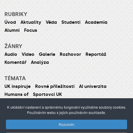
RUBRIKY
Úvod
Aktuality
Věda
Studenti
Academia
Alumni
Focus
ŽÁNRY
Audio
Video
Galerie
Rozhovor
Reportáž
Komentář
Analýza
TÉMATA
UK inspiruje
Rovné příležitosti
AI univerzita
Humans of
Sportovci UK
K ukládání nastavení a správnému fungování využíváme soubory cookies.
Používáním webu s jejich používáním souhlasíte.
ISSN 1214-5726 (tištěná verze ISSN 1211-1724)
Rozumím
Publikování nebo šíření obsahu je zakázáno bez