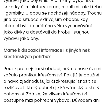
výbavu jako bojovníci – ostruhy, dýky, nože,
sekerky či miniatury zbraní, mohli mít ale třeba
i gombíky. U obou se nacházejí nádoby. Trochu
jiná byla situace v dřívějším období, kdy
chlapci byli do určitého věku vychováváni
jako dívky a dostávali do hrobu i stejnou
výbavu jako ony.
Máme k dispozici informace i z jiných než
křesťanských pohřbů?
Pouze pro nejstarší období, než na naše území
začalo pronikat křesťanství. Pak již je obtížné,
a navíc zjednodušující či zkreslující snažit se
rozlišovat, který pohřeb je křesťanský a který
pohanský. Zdá se, že vlivem křesťanství
postupně mizí pohřební výbava. Důvodem ani