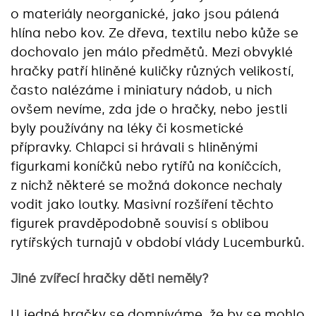
o materiály neorganické, jako jsou pálená
hlína nebo kov. Ze dřeva, textilu nebo kůže se
dochovalo jen málo předmětů. Mezi obvyklé
hračky patří hliněné kuličky různých velikostí,
často nalézáme i miniatury nádob, u nich
ovšem nevíme, zda jde o hračky, nebo jestli
byly používány na léky či kosmetické
přípravky. Chlapci si hrávali s hliněnými
figurkami koníčků nebo rytířů na koníčcích,
z nichž některé se možná dokonce nechaly
vodit jako loutky. Masivní rozšíření těchto
figurek pravděpodobně souvisí s oblibou
rytířských turnajů v období vlády Lucemburků.
Jiné zvířecí hračky děti neměly?
U jedné hračky se domníváme, že by se mohlo