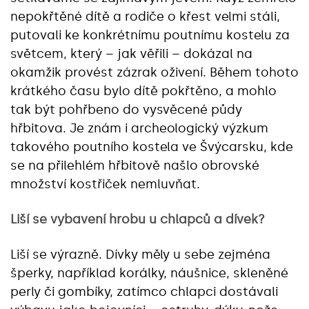
nepokřtěné dítě a rodiče o křest velmi stáli,
putovali ke konkrétnímu poutnímu kostelu za
světcem, který – jak věřili – dokázal na
okamžik provést zázrak oživení. Během tohoto
krátkého času bylo dítě pokřtěno, a mohlo
tak být pohřbeno do vysvěcené půdy
hřbitova. Je znám i archeologický výzkum
takového poutního kostela ve Švýcarsku, kde
se na přilehlém hřbitově našlo obrovské
množství kostřiček nemluvňat.
Liší se vybavení hrobu u chlapců a dívek?
Liší se výrazně. Dívky měly u sebe zejména
šperky, například korálky, náušnice, skleněné
perly či gombíky, zatímco chlapci dostávali