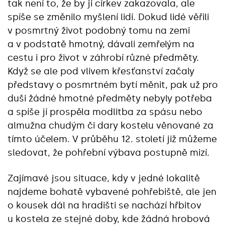
tak není to, že by ji církev zakazovala, ale
spíše se změnilo myšlení lidí. Dokud lidé věřili
v posmrtný život podobný tomu na zemi
a v podstatě hmotný, dávali zemřelým na
cestu i pro život v záhrobí různé předměty.
Když se ale pod vlivem křesťanství začaly
představy o posmrtném bytí měnit, pak už pro
duši žádné hmotné předměty nebyly potřeba
a spíše jí prospěla modlitba za spásu nebo
almužna chudým či dary kostelu věnované za
tímto účelem. V průběhu 12. století již můžeme
sledovat, že pohřební výbava postupně mizí.
Zajímavé jsou situace, kdy v jedné lokalitě
najdeme bohatě vybavené pohřebiště, ale jen
o kousek dál na hradišti se nachází hřbitov
u kostela ze stejné doby, kde žádná hrobová