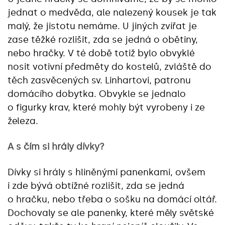
jednat o medvěda, ale nalezený kousek je tak
malý, že jistotu nemáme. U jiných zvířat je
zase těžké rozlišit, zda se jedná o obětiny,
nebo hračky. V té době totiž bylo obvyklé
nosit votivní předměty do kostelů, zvláště do
těch zasvěcených sv. Linhartovi, patronu
domácího dobytka. Obvykle se jednalo
o figurky krav, které mohly být vyrobeny i ze
železa.
A s čím si hrály dívky?
Dívky si hrály s hliněnými panenkami, ovšem
i zde bývá obtížné rozlišit, zda se jedná
o hračku, nebo třeba o sošku na domácí oltář.
Dochovaly se ale panenky, které měly světské