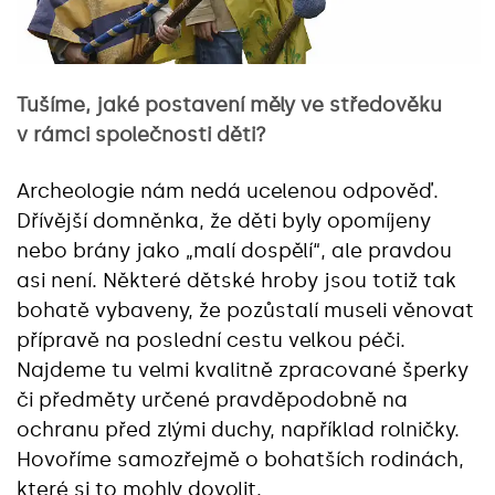
Tušíme, jaké postavení měly ve středověku
v rámci společnosti děti?
Archeologie nám nedá ucelenou odpověď.
Dřívější domněnka, že děti byly opomíjeny
nebo brány jako „malí dospělí“, ale pravdou
asi není. Některé dětské hroby jsou totiž tak
bohatě vybaveny, že pozůstalí museli věnovat
přípravě na poslední cestu velkou péči.
Najdeme tu velmi kvalitně zpracované šperky
či předměty určené pravděpodobně na
ochranu před zlými duchy, například rolničky.
Hovoříme samozřejmě o bohatších rodinách,
které si to mohly dovolit.