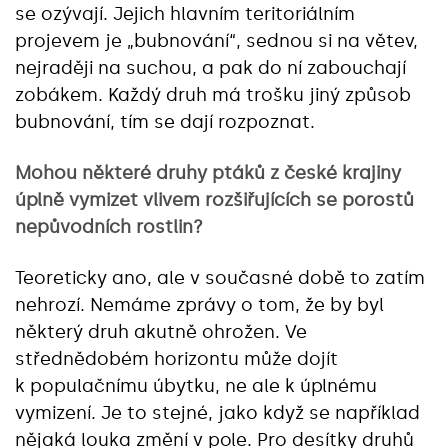
se ozývají. Jejich hlavním teritoriálním
projevem je „bubnování“, sednou si na větev,
nejraději na suchou, a pak do ní zabouchají
zobákem. Každý druh má trošku jiný způsob
bubnování, tím se dají rozpoznat.
Mohou některé druhy ptáků z české krajiny
úplně vymizet vlivem rozšiřujících se porostů
nepůvodních rostlin?
Teoreticky ano, ale v současné době to zatím
nehrozí. Nemáme zprávy o tom, že by byl
některý druh akutně ohrožen. Ve
střednědobém horizontu může dojít
k populačnímu úbytku, ne ale k úplnému
vymizení. Je to stejné, jako když se například
nějaká louka změní v pole. Pro desítky druhů