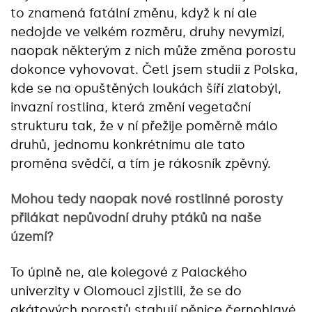
to znamená fatální změnu, když k ní ale
nedojde ve velkém rozměru, druhy nevymizí,
naopak některým z nich může změna porostu
dokonce vyhovovat. Četl jsem studii z Polska,
kde se na opuštěných loukách šíří zlatobýl,
invazní rostlina, která změní vegetační
strukturu tak, že v ní přežije poměrně málo
druhů, jednomu konkrétnímu ale tato
proměna svědčí, a tím je rákosník zpěvný.
Mohou tedy naopak nové rostlinné porosty
přilákat nepůvodní druhy ptáků na naše
území?
To úplně ne, ale kolegové z Palackého
univerzity v Olomouci zjistili, že se do
akátových porostů stahují pěnice černohlavé,