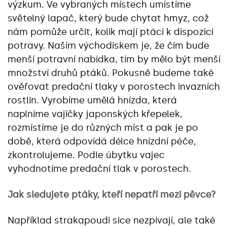
výzkum. Ve vybraných místech umístíme
světelný lapač, který bude chytat hmyz, což
nám pomůže určit, kolik mají ptáci k dispozici
potravy. Naším východiskem je, že čím bude
menší potravní nabídka, tím by mělo být menší
množství druhů ptáků. Pokusně budeme také
ověřovat predační tlaky v porostech invazních
rostlin. Vyrobíme umělá hnízda, která
naplníme vajíčky japonských křepelek,
rozmístíme je do různých míst a pak je po
době, která odpovídá délce hnízdní péče,
zkontrolujeme. Podle úbytku vajec
vyhodnotíme predační tlak v porostech.
Jak sledujete ptáky, kteří nepatří mezi pěvce?
Například strakapoudi sice nezpívají, ale také