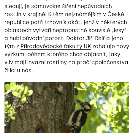
sledují, je samovolné šíření nepůvodních
rostlin v krajině. K těm nejznámějším v České
republice patří trnovník akát, jenž v některých
oblastech vytváří nepropustné souvislé „lesy“
a hubí původní porost. Doktor Jiří Reif a jeho
tým z
Přírodovědecké fakulty UK
zahajuje nový
výzkum, během kterého chce objasnit, jaký
vliv mají invazní rostliny na ptačí společenstva
žijící u nás.