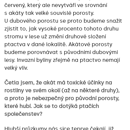
červený, který ale nevytváří ve srovnání
s akáty tak velké souvislé porosty.
U dubového porostu se proto budeme snažit
zjistit to, jak vysoké procento tohoto druhu
stromu v lese už změní druhové složení
ptactva v dané lokalitě. Akátové porosty
budeme porovnávat s původními dubovými
lesy. Invazní byliny zřejmě na ptactvo nemají
velký vliv.
Četla jsem, že akát má toxické účinky na
rostliny ve svém okolí (až na některé druhy),
a proto je nebezpečný pro původní porosty,
které hubí. Jak se to dotýká ptačích
společenstev?
Hlubší průzkumy nás sice teprve čekají, již