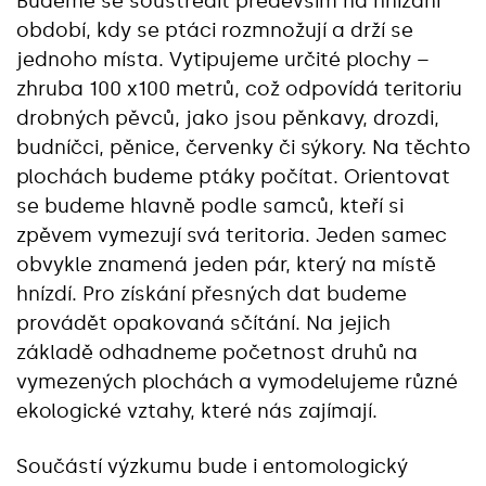
Budeme se soustředit především na hnízdní
období, kdy se ptáci rozmnožují a drží se
jednoho místa. Vytipujeme určité plochy –
zhruba 100 x100 metrů, což odpovídá teritoriu
drobných pěvců, jako jsou pěnkavy, drozdi,
budníčci, pěnice, červenky či sýkory. Na těchto
plochách budeme ptáky počítat. Orientovat
se budeme hlavně podle samců, kteří si
zpěvem vymezují svá teritoria. Jeden samec
obvykle znamená jeden pár, který na místě
hnízdí. Pro získání přesných dat budeme
provádět opakovaná sčítání. Na jejich
základě odhadneme početnost druhů na
vymezených plochách a vymodelujeme různé
ekologické vztahy, které nás zajímají.
Součástí výzkumu bude i entomologický