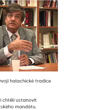
voji halachické tradice
 chtěli ustanovit
ritského mandátu.