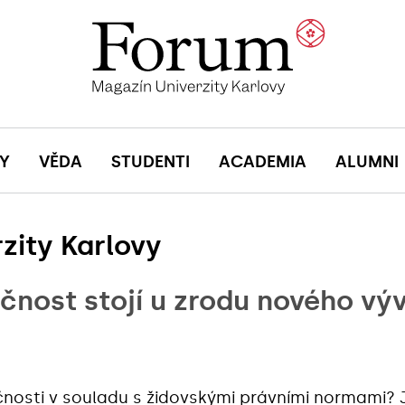
Y
VĚDA
STUDENTI
ACADEMIA
ALUMNI
zity Karlovy
ečnost stojí u zrodu nového vý
čnosti v souladu s židovskými právními normami? 