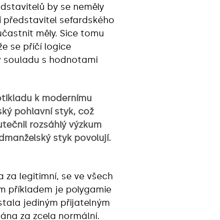
dstavitelů by se neměly
ní představitel sefardského
účastnit měly. Sice tomu
e se příčí logice
v souladu s hodnotami
rotikladu k modernímu
ký pohlavní styk, což
utečnil rozsáhlý výzkum
edmanželský styk povolují.
 za legitimní, se ve všech
ým příkladem je polygamie
stala jediným přijatelným
ána za zcela normální.