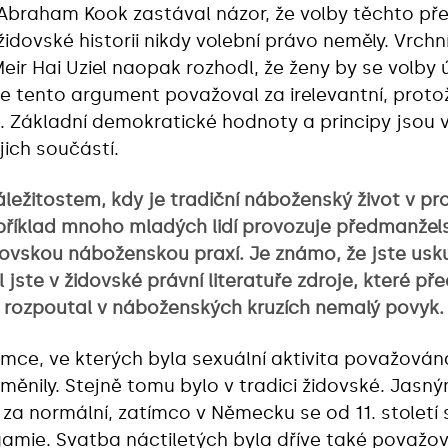
Abraham Kook zastával názor, že volby těchto pře
židovské historii nikdy volební právo neměly. Vrch
eir Hai Uziel naopak rozhodl, že ženy by se volby 
le tento argument považoval za irelevantní, protož
Základní demokratické hodnoty a principy jsou 
jich součástí.
áležitostem, kdy je tradiční náboženský život v p
příklad mnoho mladých lidí provozuje předmanžels
dovskou náboženskou praxí. Je známo, že jste usk
jste v židovské právní literatuře zdroje, které př
 rozpoutal v náboženských kruzích nemalý povyk.
mce, ve kterých byla sexuální aktivita považována
 měnily. Stejně tomu bylo v tradici židovské. Jasn
za normální, zatímco v Německu se od 11. století 
mie. Svatba náctiletých byla dříve také považov