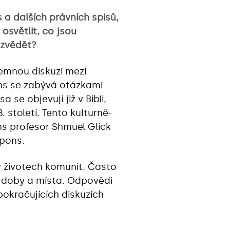
 a dalších právních spisů,
osvětlit, co jsou
ozvědět?
emnou diskuzi mezi
ons se zabývá otázkami
se objevují již v Bibli,
století. Tento kulturně-
ns profesor Shmuel Glick
spons.
 životech komunit. Často
 doby a místa. Odpovědi
pokračujících diskuzích