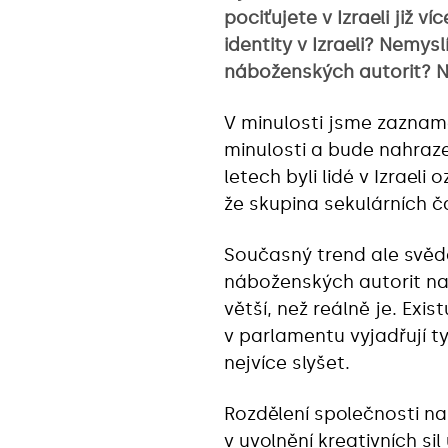
pociťujete v Izraeli již 
identity v Izraeli? Nem
náboženských autorit? N
V minulosti jsme zaznamen
minulosti a bude nahraz
letech byli lidé v Izrael
že skupina sekulárních 
Současný trend ale svědč
náboženských autorit na
větší, než reálně je. Exi
v parlamentu vyjadřují t
nejvíce slyšet.
Rozdělení společnosti na
v uvolnění kreativních sil