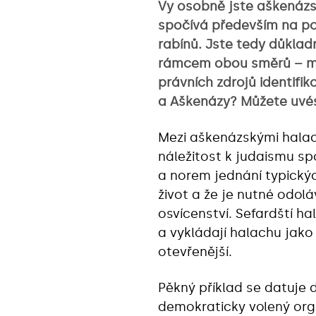
Vy osobně jste aškenázs
spočívá především na pol
rabínů. Jste tedy důkla
rámcem obou směrů – mys
právních zdrojů identifik
a Aškenázy? Můžete uvés
Mezi aškenázskými halac
náležitost k judaismu s
a norem jednání typický
život a že je nutné odol
osvícenství. Sefardští ha
a vykládají halachu jak
otevřenější.
Pěkný příklad se datuje d
demokraticky volený orgá