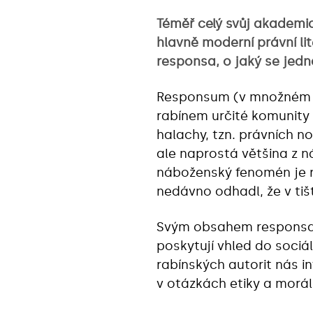
Téměř celý svůj akademic
hlavně moderní právní li
responsa, o jaký se jedn
Responsum (v množném čí
rabínem určité komunity 
halachy, tzn. právních no
ale naprostá většina z n
náboženský fenomén je ro
nedávno odhadl, že v ti
Svým obsahem responsa p
poskytují vhled do soci
rabínských autorit nás in
v otázkách etiky a morá