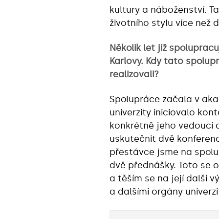
kultury a náboženství. T
životního stylu více než
Několik let již spoluprac
Karlovy. Kdy tato spolup
realizovali?
Spolupráce začala v ak
univerzity iniciovalo kon
konkrétně jeho vedoucí d
uskutečnit dvě konferenc
přestávce jsme na spolup
dvě přednášky. Toto se 
a těším se na její další
a dalšími orgány univerzi