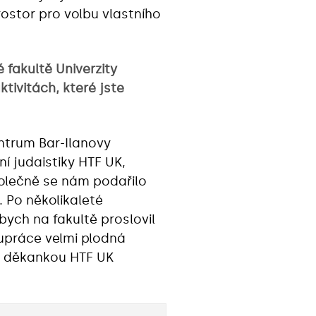
ostor pro volbu vlastního
 fakultě Univerzity
tivitách, které jste
trum Bar-Ilanovy
ní judaistiky HTF UK,
polečně se nám podařilo
. Po několikaleté
bych na fakultě proslovil
lupráce velmi plodná
 s děkankou HTF UK