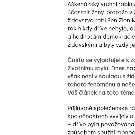
Aškenázský vrchní rabín 
účastnit ženy, protože v 
židovstva rabi Ben Zion M
tak nikdy dříve nebylo, a
a hodnotám demokracie. 
židovskými a byly vždy je
Často se vyjadřujete k z
životnímu stylu. Dnes na
však není v souladu s ži
tohoto fenoménu a našel 
Váš článek na toto téma
Přijímané společenské rá
společnostech vyvíjely a
– dříve byla považována 
způsobem soužití monoga