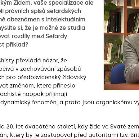
kým Židem, vaše specializace ale
i právních spisů sefardských
dně obeznámen s intelektuálním
líte si, že je možné ze studia
ovat rozdíly mezi Sefardy
t příklad?
histy převládá názor, že
počívá v zachovávání způsobů
ch pro předosvícenský židovský
ávat změnám, které přineslo
lachisté naopak přijímají
o dynamický fenomén, a proto jsou organickému vý
o 20. let dvacátého století, kdy židé ve Svaté zemi
n, který by je zastupoval před autoritami tzv. B