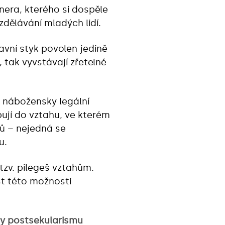
nera, kterého si dospěle
ělávání mladých lidí.
avní styk povolen jedině
, tak vyvstávají zřetelné
o nábožensky legální
pují do vztahu, ve kterém
rů – nejedná se
u.
tzv. pilegeš vztahům.
st této možnosti
dy postsekularismu