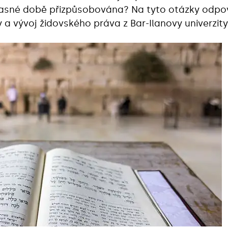
sné době přizpůsobována? Na tyto otázky odpově
 a vývoj židovského práva z Bar-Ilanovy univerzity v