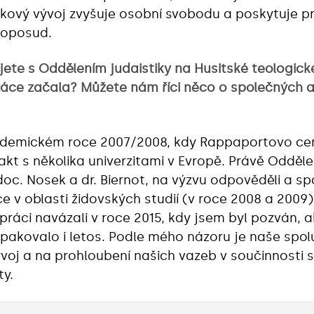
akový vývoj zvyšuje osobní svobodu a poskytuje pr
 doposud.
ujete s Oddělením judaistiky na Husitské teologické
ráce začala? Můžete nám říci něco o společných ak
ademickém roce 2007/2008, kdy Rappaportovo cen
takt s několika univerzitami v Evropě. Právě Odděle
oc. Nosek a dr. Biernot, na výzvu odpověděli a s
e v oblasti židovských studií (v roce 2008 a 2009)
ráci navázali v roce 2015, kdy jsem byl pozván, a
opakovalo i letos. Podle mého názoru je naše spo
 vývoj a na prohloubení našich vazeb v součinnosti
ty.