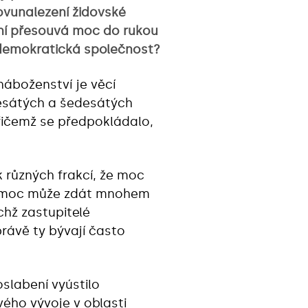
novunalezení židovské
ění přesouvá moc do rukou
 demokratická společnost?
náboženství je věcí
desátých a šedesátých
přičemž se předpokládalo,
k různých frakcí, že moc
to moc může zdát mnohem
ichž zastupitelé
právě ty bývají často
slabení vyústilo
ového vývoje v oblasti