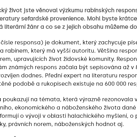
ký život jste věnoval výzkumu rabínských respons
teratury sefardské provenience. Mohl byste krátce 
á literární žánr a co se z jejich obsahu můžeme d
sle responsa) je dokument, který zachycuje pís
a rabínem, který má vyšší autoritu. Většina resp
rem, upravujících život židovské komunity. Responsa 
ám známých respons začala být sepisována až v 8. 
zvíjen dodnes. Přední expert na literaturu respo
štěné podobě a rukopisech existuje na 600 000 re
oukazují na témata, která výrazně rezonovala v
álního, ekonomického a náboženského života dané
formují o vývoji v oblasti halachického myšlení, o 
lky, právních norem, náboženských hodnot aj.