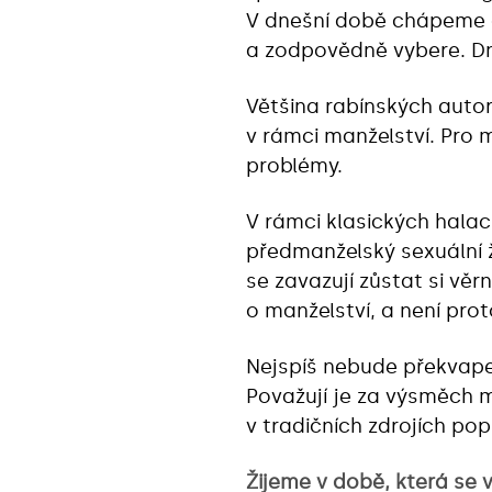
V dnešní době chápeme č
a zodpovědně vybere. Dn
Většina rabínských autori
v rámci manželství. Pro m
problémy.
V rámci klasických halac
předmanželský sexuální ž
se zavazují zůstat si věr
o manželství, a není pro
Nejspíš nebude překvapen
Považují je za výsměch 
v tradičních zdrojích popř
Žijeme v době, která se