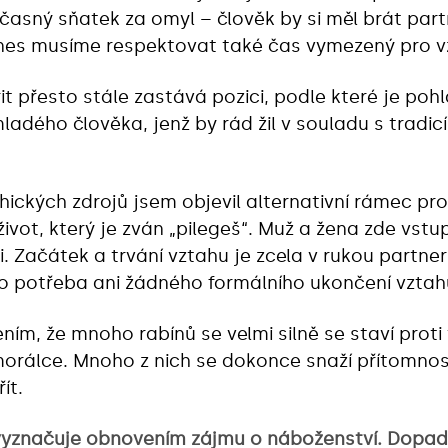
asný sňatek za omyl – člověk by si měl brát part
es musíme respektovat také čas vymezený pro vzd
t přesto stále zastává pozici, podle které je pohl
ladého člověka, jenž by rád žil v souladu s tradicí
hických zdrojů jsem objevil alternativní rámec pr
ivot, který je zván „pilegeš“. Muž a žena zde vstu
ni. Začátek a trvání vztahu je zcela v rukou partne
to potřeba ani žádného formálního ukončení vztah
ím, že mnoho rabínů se velmi silně se staví proti 
morálce. Mnoho z nich se dokonce snaží přítomno
ít.
 vyznačuje obnovením zájmu o náboženství. Dopa