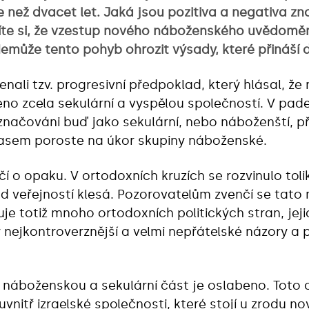
více než dvacet let. Jaká jsou pozitiva a negativa z
yslíte si, že vzestup nového náboženského uvědom
emůže tento pohyb ohrozit výsady, které přináší
ali tzv. progresivní předpoklad, který hlásal, že 
eno zcela sekulární a vyspělou společností. V pa
i označováni buď jako sekulární, nebo náboženští, 
časem poroste na úkor skupiny náboženské.
í o opaku. V ortodoxních kruzích se rozvinulo toli
d veřejností klesá. Pozorovatelům zvenčí se ta
stuje totiž mnoho ortodoxních politických stran, jej
y nejkontroverznější a velmi nepřátelské názory a 
 náboženskou a sekulární část je oslabeno. Toto o
 uvnitř izraelské společnosti, které stojí u zrodu n