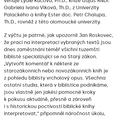
věnuje Lydie Kucová, Ph.D., knize Izajáš RNDr.
Gabriela Ivana Vlková, Th.D., z Univerzity
Palackého a knihy Ester doc. Petr Chalupa,
Th.D., rovněž z této olomoucké univerzity.
Z výčtu je patrné, jak upozornil Jan Roskovec,
že prací na interpretaci vybraných textů jsou
dnes zaměstnáni téměř všichni tuzemští
biblisté specializující se na Starý zákon.
„Vytvořit komentář k některé ze
starozákonních nebo novozákonních knih je
z pohledu biblisty vrcholový opus. Všechna
ostatní studia, která v biblistice podnikáme,
jsou vlastně jen jakési pomocné kroky
k pokusu aktuálně, přesně a zároveň
i s historickou poctivostí biblické knihy
interpretovat,“ připomněl náročnost úkolu,