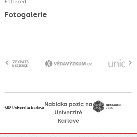
Foto:
red.
Fotogalerie
‹
›
Nabídka pozic na
Univerzitě
Karlově