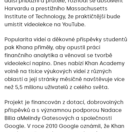
další příbuzní a přátelé, rozhodl se absolvent
Harvardu a prestižního Massachusetts
Institute of Technology, že praktičtější bude
umístit videolekce na YouTube.
Popularita videí a děkovné příspěvky studentů
pak Khana přiměly, aby opustil práci
finančního analytika a věnoval se tvorbě
videolekcí naplno. Dnes nabízí Khan Academy
volně na tisíce výukových videí z různých
oblastí a její stránky měsíčně navštěvuje více
než 5,5 milionu uživatelů z celého světa.
Projekt je financován z dotací, dobrovolných
příspěvků a s významnou podporou Nadace
Billa aMelindy Gatesových a společnosti
Google. V roce 2010 Google oznámil, že Khan