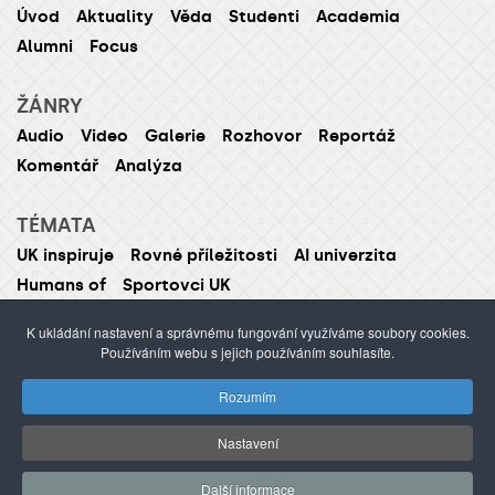
Úvod
Aktuality
Věda
Studenti
Academia
Alumni
Focus
ŽÁNRY
Audio
Video
Galerie
Rozhovor
Reportáž
Komentář
Analýza
TÉMATA
UK inspiruje
Rovné příležitosti
AI univerzita
Humans of
Sportovci UK
K ukládání nastavení a správnému fungování využíváme soubory cookies.
Používáním webu s jejich používáním souhlasíte.
ISSN 1214-5726 (tištěná verze ISSN 1211-1724)
Rozumím
Publikování nebo šíření obsahu je zakázáno bez
předchozího souhlasu.
Nastavení
webdesign Agionet
©2012–
2026
Univerzita Karlova /
Další informace
s.r.o.