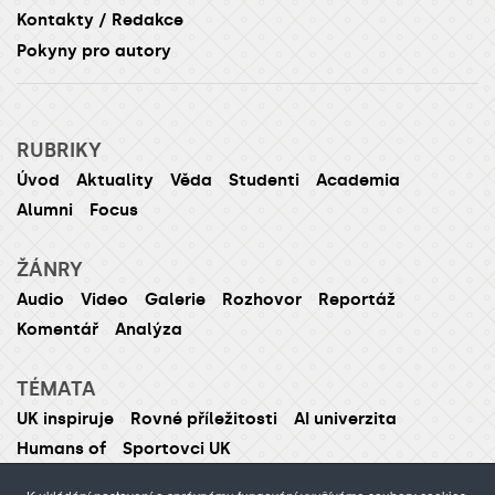
Kontakty / Redakce
Pokyny pro autory
RUBRIKY
Úvod
Aktuality
Věda
Studenti
Academia
Alumni
Focus
ŽÁNRY
Audio
Video
Galerie
Rozhovor
Reportáž
Komentář
Analýza
TÉMATA
UK inspiruje
Rovné příležitosti
AI univerzita
Humans of
Sportovci UK