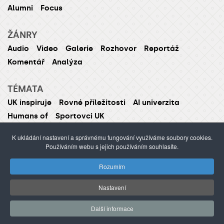
Alumni
Focus
ŽÁNRY
Audio
Video
Galerie
Rozhovor
Reportáž
Komentář
Analýza
TÉMATA
UK inspiruje
Rovné příležitosti
AI univerzita
Humans of
Sportovci UK
K ukládání nastavení a správnému fungování využíváme soubory cookies.
Používáním webu s jejich používáním souhlasíte.
ISSN 1214-5726 (tištěná verze ISSN 1211-1724)
Rozumím
Publikování nebo šíření obsahu je zakázáno bez
předchozího souhlasu.
Nastavení
webdesign Agionet
©2012–
2026
Univerzita Karlova /
Další informace
s.r.o.