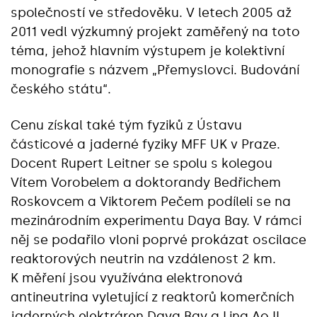
společností ve středověku. V letech 2005 až
2011 vedl výzkumný projekt zaměřený na toto
téma, jehož hlavním výstupem je kolektivní
monografie s názvem „Přemyslovci. Budování
českého státu“.
Cenu získal také tým fyziků z Ústavu
částicové a jaderné fyziky MFF UK v Praze.
Docent Rupert Leitner se spolu s kolegou
Vítem Vorobelem a doktorandy Bedřichem
Roskovcem a Viktorem Pečem podíleli se na
mezinárodním experimentu Daya Bay. V rámci
něj se podařilo vloni poprvé prokázat oscilace
reaktorových neutrin na vzdálenost 2 km.
K měření jsou využívána elektronová
antineutrina vyletující z reaktorů komerčních
jaderných elektráren Daya Bay a Ling Ao II