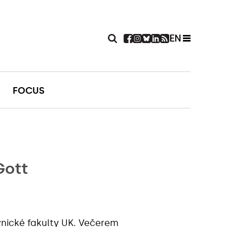
EN
FOCUS
Gott
vnické fakulty UK
. Večerem