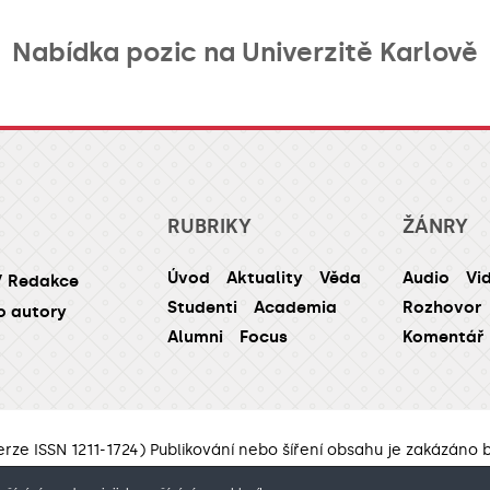
Nabídka pozic na Univerzitě Karlově
RUBRIKY
ŽÁNRY
Úvod
Aktuality
Věda
Audio
Vi
/ Redakce
Studenti
Academia
Rozhovor
o autory
Alumni
Focus
Komentář
erze ISSN 1211-1724) Publikování nebo šíření obsahu je zakázáno
webdesign Agionet s.r.o.
©2012–
2026
Univerzita Karlova /