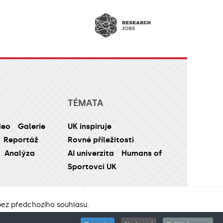
TÉMATA
deo
Galerie
UK inspiruje
Reportáž
Rovné příležitosti
Analýza
AI univerzita
Humans of
Sportovci UK
 bez předchozího souhlasu.