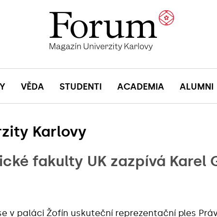
Y
VĚDA
STUDENTI
ACADEMIA
ALUMNI
zity Karlovy
ické fakulty UK zazpívá Karel 
e v paláci Žofín uskuteční reprezentační
ples Prá