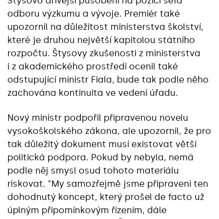
Štysovo dřívější působení na pozici šéfa
odboru výzkumu a vývoje. Premiér také
upozornil na důležitost ministerstva školství,
které je druhou největší kapitolou státního
rozpočtu. Štysovy zkušenosti z ministerstva
i z akademického prostředí ocenil také
odstupující ministr Fiala, bude tak podle něho
zachována kontinuita ve vedení úřadu.
Nový ministr podpořil připravenou novelu
vysokoškolského zákona, ale upozornil, že pro
tak důležitý dokument musí existovat větší
politická podpora. Pokud by nebyla, nemá
podle něj smysl osud tohoto materiálu
riskovat. "My samozřejmě jsme připraveni ten
dohodnutý koncept, který prošel de facto už
úplným připomínkovým řízením, dále