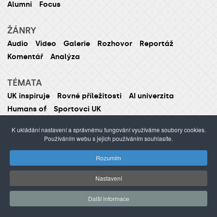
Alumni
Focus
ŽÁNRY
Audio
Video
Galerie
Rozhovor
Reportáž
Komentář
Analýza
TÉMATA
UK inspiruje
Rovné příležitosti
AI univerzita
Humans of
Sportovci UK
K ukládání nastavení a správnému fungování využíváme soubory cookies.
Používáním webu s jejich používáním souhlasíte.
ISSN 1214-5726 (tištěná verze ISSN 1211-1724)
Rozumím
Publikování nebo šíření obsahu je zakázáno bez
předchozího souhlasu.
Nastavení
webdesign Agionet
©2012–
2026
Univerzita Karlova /
Další informace
s.r.o.