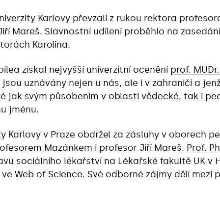
iverzity Karlovy převzali z rukou rektora profes
 Jiří Mareš. Slavnostní udílení proběhlo na zasedá
torách Karolina.
ubilea získal nejvyšší univerzitní ocenění
prof. MUDr.
jsou uznávány nejen u nás, ale i v zahraničí a je
eré jak svým působením v oblasti vědecké, tak i pe
mu jménu.
ty Karlovy v Praze obdržel za zásluhy v oborech p
rofesorem Mazánkem i profesor Jiří Mareš.
Prof. Ph
u sociálního lékařství na Lékařské fakultě UK v H
 ve Web of Science. Své odborné zájmy dělí mezi 