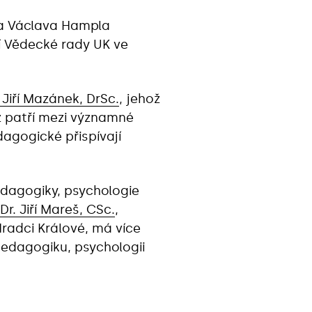
ora Václava Hampla
ní Vědecké rady UK ve
 Jiří Mazánek, DrSc.
, jehož
nž patří mezi významné
dagogické přispívají
edagogiky, psychologie
Dr. Jiří Mareš, CSc.
,
radci Králové, má více
pedagogiku, psychologii