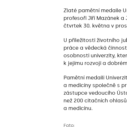
Zlaté pamětní medaile Un
profesoři Jiří Mazánek a
čtvrtek 30. května v pros
U příležitosti životního j
práce a vědecká činnost 
osobnosti univerzity, kt
k jejímu rozvoji a dobré
Pamětní medaili Univerzi
a medicíny společně s p
zástupce vedoucího Ústav
než 200 citačních ohlasů
a medicínu.
Foto: