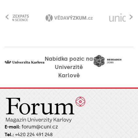
‹
›
Nabídka pozic na
Univerzitě
Karlově
forum@cuni.cz
E-mail:
Tel.:
+420 224 491 248