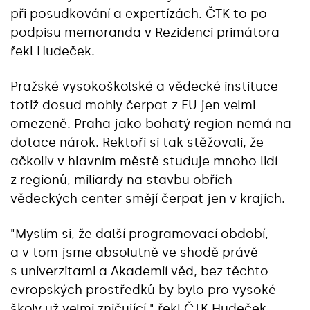
při posudkování a expertízách. ČTK to po
podpisu memoranda v Rezidenci primátora
řekl Hudeček.
Pražské vysokoškolské a vědecké instituce
totiž dosud mohly čerpat z EU jen velmi
omezeně. Praha jako bohatý region nemá na
dotace nárok. Rektoři si tak stěžovali, že
ačkoliv v hlavním městě studuje mnoho lidí
z regionů, miliardy na stavbu obřích
vědeckých center smějí čerpat jen v krajích.
"Myslím si, že další programovací období,
a v tom jsme absolutně ve shodě právě
s univerzitami a Akademií věd, bez těchto
evropských prostředků by bylo pro vysoké
školy už velmi zničující," řekl ČTK Hudeček.