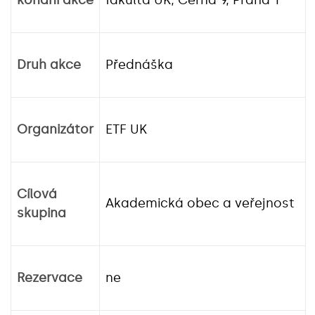
konání akce
fakulta UK, Černá 9, Praha 1
Druh akce
Přednáška
Organizátor
ETF UK
Cílová
Akademická obec a veřejnost
skupina
Rezervace
ne