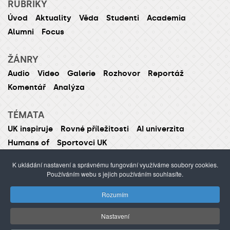
RUBRIKY
Úvod
Aktuality
Věda
Studenti
Academia
Alumni
Focus
ŽÁNRY
Audio
Video
Galerie
Rozhovor
Reportáž
Komentář
Analýza
TÉMATA
UK inspiruje
Rovné příležitosti
AI univerzita
Humans of
Sportovci UK
K ukládání nastavení a správnému fungování využíváme soubory cookies.
Používáním webu s jejich používáním souhlasíte.
ISSN 1214-5726 (tištěná verze ISSN 1211-1724)
Rozumím
Publikování nebo šíření obsahu je zakázáno bez
předchozího souhlasu.
Nastavení
webdesign Agionet
©2012–
2026
Univerzita Karlova /