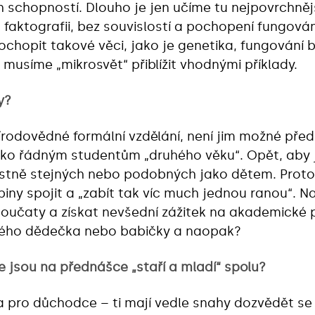
ch schopností. Dlouho je jen učíme tu nejpovrchněj
u faktografii, bez souvislostí a pochopení fungová
chopit takové věci, jako je genetika, fungování 
im musíme „mikrosvět“ přiblížit vhodnými příklady.
y?
írodovědné formální vzdělání, není jim možné pře
ako řádným studentům „druhého věku“. Opět, aby j
lastně stejných nebo podobných jako dětem. Proto
iny spojit a „zabít tak víc much jednou ranou“. 
noučaty a získat nevšední zážitek na akademické 
svého dědečka nebo babičky a naopak?
e jsou na přednášce „staří a mladí“ spolu?
da pro důchodce – ti mají vedle snahy dozvědět se 