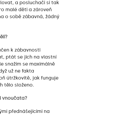
ovat, a posluchači si tak
pro malé děti a zároveň
ama o sobě zábavná, žádný
ělí?
lačen k zábavnosti
, ptát se jich na vlastní
 ale snažím se maximálně
dyž už ne fakta
poň útržkovitě, jak funguje
ch tělo složeno.
 i vnoučata?
ými přednášejícími na