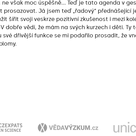
ne však moc úspěšně... Teď je tato agenda v ge
tít prosazovat. Já jsem teď „řadový“ přednášející 
t šířit svoji veskrze pozitivní zkušenost i mezi k
V dobře vědí, že mám na svých kurzech i děti. Ty t
 své dřívější funkce se mi podařilo prosadit, že v
iplomy.