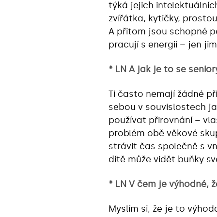
týká jejich intelektuální
zvířátka, kytičky, prosto
A přitom jsou schopné po
pracují s energií – jen j
* LN A jak je to se senior
Ti často nemají žádné př
sebou v souvislostech j
používat přirovnání – v
problém obě věkové skup
strávit čas společně s v
dítě může vidět buňky 
* LN V čem je výhodné, ž
Myslím si, že je to výho