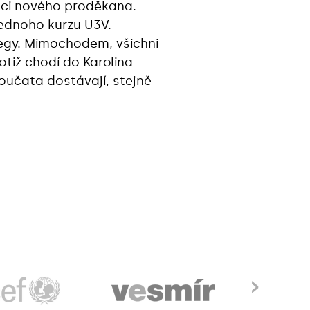
sci nového proděkana.
jednoho kurzu U3V.
olegy. Mimochodem, všichni
otiž chodí do Karolina
noučata dostávají, stejně
›