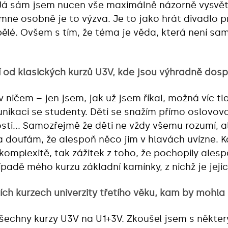
Já sám jsem nucen vše maximálně názorně vysvětl
 mne osobně je to výzva. Je to jako hrát divadlo 
ělé. Ovšem s tím, že téma je věda, která není s
ší od klasických kurzů U3V, kde jsou výhradně dosp
v ničem – jen jsem, jak už jsem říkal, možná víc t
nikaci se studenty. Děti se snažím přímo oslovovat
osti... Samozřejmě že děti ne vždy všemu rozumí,
 doufám, že alespoň něco jim v hlavách uvízne. K
 a komplexitě, tak zážitek z toho, že pochopily ales
případě mého kurzu základní kamínky, z nichž je jeji
ších kurzech univerzity třetího věku, kam by mohla
všechny kurzy U3V na U1+3V. Zkoušel jsem s někter