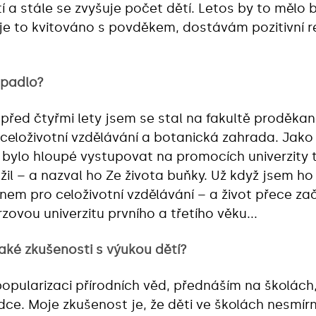
tí a stále se zvyšuje počet dětí. Letos by to mělo
že je to kvitováno s povděkem, dostávám pozitivní 
apadlo?
před čtyřmi lety jsem se stal na fakultě proděka
, celoživotní vzdělávání a botanická zahrada. Jak
i bylo hloupé vystupovat na promocích univerzity t
ožil – a nazval ho Ze života buňky. Už když jsem h
nem pro celoživotní vzdělávání – a život přece za
rzovou univerzitu prvního a třetího věku...
jaké zkušenosti s výukou dětí?
opularizaci přírodních věd, přednáším na školách,
ce. Moje zkušenost je, že děti ve školách nesmí