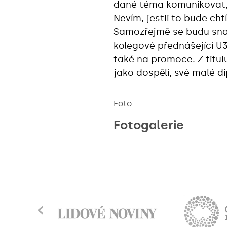
dané téma komunikovat, 
Nevím, jestli to bude ch
Samozřejmě se budu snaži
kolegové přednášející U3
také na promoce. Z titulu
jako dospělí, své malé d
Foto:
Fotogalerie
‹