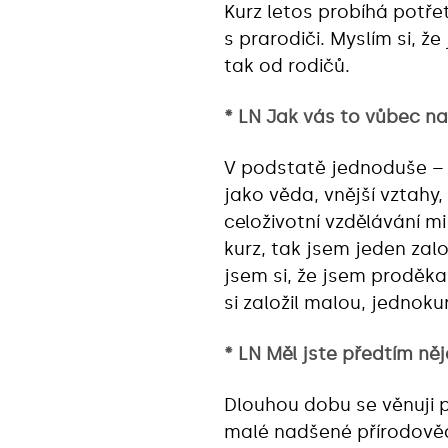
Kurz letos probíhá potře
s prarodiči. Myslím si, 
tak od rodičů.
* LN Jak vás to vůbec n
V podstatě jednoduše – 
jako věda, vnější vztahy
celoživotní vzdělávání m
kurz, tak jsem jeden zal
jsem si, že jsem proděka
si založil malou, jednoku
* LN Měl jste předtím ně
Dlouhou dobu se věnuji p
malé nadšené přírodověd