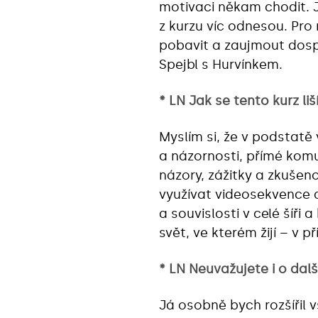
motivaci někam chodit. 
z kurzu víc odnesou. Pro
pobavit a zaujmout dosp
Spejbl s Hurvínkem.
* LN Jak se tento kurz li
Myslím si, že v podstatě 
a názornosti, přímé komu
názory, zážitky a zkušen
využívat videosekvence a
a souvislosti v celé šíři
svět, ve kterém žijí – v 
* LN Neuvažujete i o dal
Já osobně bych rozšířil 