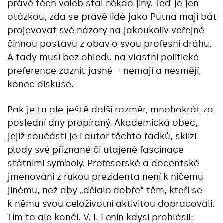
právě těch voleb stal někdo jiný. Teď je jen
otázkou, zda se právě lidé jako Putna mají bát
projevovat své názory na jakoukoliv veřejně
činnou postavu z obav o svou profesní dráhu.
A tady musí bez ohledu na vlastní politické
preference zaznít jasné – nemají a nesmějí,
konec diskuse.
Pak je tu ale ještě další rozměr, mnohokrát za
poslední dny propíraný. Akademická obec,
jejíž součástí je i autor těchto řádků, sklízí
plody své přiznané či utajené fascinace
státními symboly. Profesorské a docentské
jmenování z rukou prezidenta není k ničemu
jinému, než aby „dělalo dobře“ těm, kteří se
k němu svou celoživotní aktivitou dopracovali.
Tím to ale končí. V. I. Lenin kdysi prohlásil: