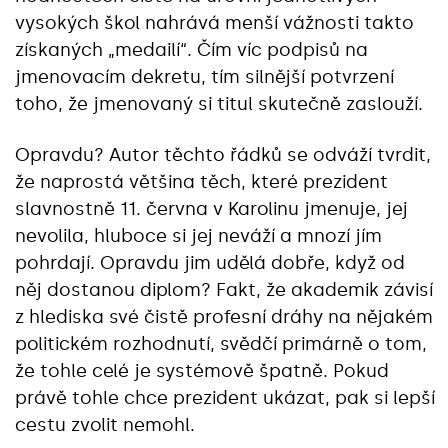
vysokých škol nahrává menší vážnosti takto
získaných „medailí“. Čím víc podpisů na
jmenovacím dekretu, tím silnější potvrzení
toho, že jmenovaný si titul skutečně zaslouží.
Opravdu? Autor těchto řádků se odváží tvrdit,
že naprostá většina těch, které prezident
slavnostně 11. června v Karolinu jmenuje, jej
nevolila, hluboce si jej neváží a mnozí jím
pohrdají. Opravdu jim udělá dobře, když od
něj dostanou diplom? Fakt, že akademik závisí
z hlediska své čistě profesní dráhy na nějakém
politickém rozhodnutí, svědčí primárně o tom,
že tohle celé je systémově špatně. Pokud
právě tohle chce prezident ukázat, pak si lepší
cestu zvolit nemohl.