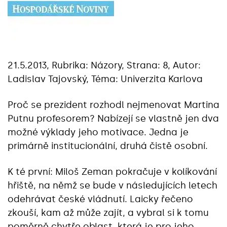
21.5.2013, Rubrika: Názory, Strana: 8, Autor:
Ladislav Tajovský, Téma: Univerzita Karlova
Proč se prezident rozhodl nejmenovat Martina
Putnu profesorem? Nabízejí se vlastně jen dva
možné výklady jeho motivace. Jedna je
primárně institucionální, druhá čistě osobní.
K té první: Miloš Zeman pokračuje v kolíkování
hřiště, na němž se bude v následujících letech
odehrávat české vládnutí. Laicky řečeno
zkouší, kam až může zajít, a vybral si k tomu
poměrně chytře oblast, která je pro jeho