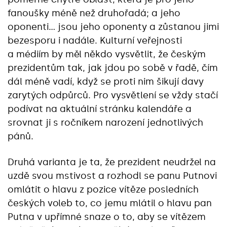
fanoušky méně než druhořadá; a jeho
oponenti… jsou jeho oponenty a zůstanou jimi
bezesporu i nadále. Kulturní veřejnosti
a médiím by měl někdo vysvětlit, že českým
prezidentům tak, jak jdou po sobě v řadě, čím
dál méně vadí, když se proti nim šikují davy
zarytých odpůrců. Pro vysvětlení se vždy stačí
podívat na aktuální stránku kalendáře a
srovnat ji s ročníkem narození jednotlivých
pánů.
Druhá varianta je ta, že prezident neudržel na
uzdě svou mstivost a rozhodl se panu Putnovi
omlátit o hlavu z pozice vítěze posledních
českých voleb to, co jemu mlátil o hlavu pan
Putna v upřímné snaze o to, aby se vítězem