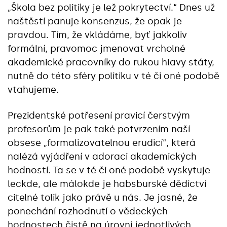
„Škola bez politiky je lež pokrytectví.“ Dnes už
naštěstí panuje konsenzus, že opak je
pravdou. Tím, že vkládáme, byť jakkoliv
formální, pravomoc jmenovat vrcholné
akademické pracovníky do rukou hlavy státy,
nutně do této sféry politiku v té či oné podobě
vtahujeme.
Prezidentské potřesení pravicí čerstvým
profesorům je pak také potvrzením naší
obsese „formalizovatelnou erudicí“, která
nalézá vyjádření v adoraci akademických
hodností. Ta se v té či oné podobě vyskytuje
leckde, ale málokde je habsburské dědictví
citelné tolik jako právě u nás. Je jasné, že
ponechání rozhodnutí o vědeckých
hodnostech čistě na úrovni jednotlivých