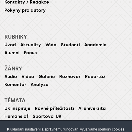
Kontakty / Redakce
Pokyny pro autory
RUBRIKY
Úvod
Aktuality
Věda
Studenti
Academia
Alumni
Focus
ŽÁNRY
Audio
Video
Galerie
Rozhovor
Reportáž
Komentář
Analýza
TÉMATA
UK inspiruje
Rovné příležitosti
AI univerzita
Humans of
Sportovci UK
K ukládání nastavení a správnému fungování využíváme soubory cookies.