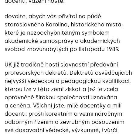
docenti, vážení hosté,
dovolte, abych vás přivítal na půdě
staroslavného Karolina, historického místa,
které je nezpochybnitelným symbolem
akademické samosprávy a akademických
svobod znovunabytých po listopadu 1989.
UK již tradičně hostí slavnostní předávání
profesorských dekretů. Dektretů osvědčujících
nejvyšší vědeckou a pedagogickou kvalifikaci,
kterou lze v této zemi získat a jež je zcela
oprávněně širokou společností uznávána
a ceněna. Všichni jste, milé docentky a milí
docenti, prošli korektním a velmi náročným
odborným řízením a zevrubným posouzením
své dosavadní vědecké, výzkumné, tvůrčí