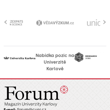
‹
›
Nabídka pozic na
Univerzitě
Karlově
forum@cuni.cz
E-mail: