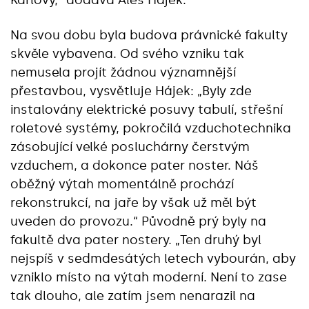
Karlovy,“ dodává Aleš Hájek.
Na svou dobu byla budova právnické fakulty
skvěle vybavena. Od svého vzniku tak
nemusela projít žádnou významnější
přestavbou, vysvětluje Hájek: „Byly zde
instalovány elektrické posuvy tabulí, střešní
roletové systémy, pokročilá vzduchotechnika
zásobující velké posluchárny čerstvým
vzduchem, a dokonce pater noster. Náš
oběžný výtah momentálně prochází
rekonstrukcí, na jaře by však už měl být
uveden do provozu.“ Původně prý byly na
fakultě dva pater nostery. „Ten druhý byl
nejspíš v sedmdesátých letech vybourán, aby
vzniklo místo na výtah moderní. Není to zase
tak dlouho, ale zatím jsem nenarazil na