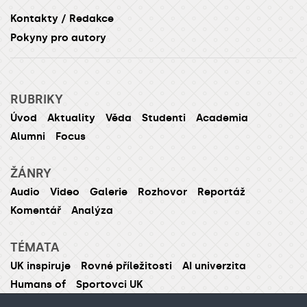
Kontakty / Redakce
Pokyny pro autory
RUBRIKY
Úvod
Aktuality
Věda
Studenti
Academia
Alumni
Focus
ŽÁNRY
Audio
Video
Galerie
Rozhovor
Reportáž
Komentář
Analýza
TÉMATA
UK inspiruje
Rovné příležitosti
AI univerzita
Humans of
Sportovci UK