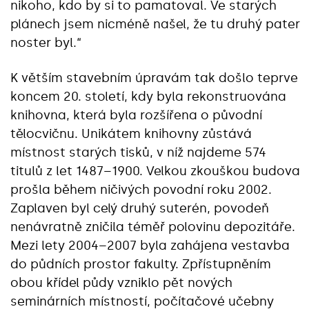
nikoho, kdo by si to pamatoval. Ve starých
plánech jsem nicméně našel, že tu druhý pater
noster byl.“
K větším stavebním úpravám tak došlo teprve
koncem 20. století, kdy byla rekonstruována
knihovna, která byla rozšířena o původní
tělocvičnu. Unikátem knihovny zůstává
místnost starých tisků, v níž najdeme 574
titulů z let 1487–1900. Velkou zkouškou budova
prošla během ničivých povodní roku 2002.
Zaplaven byl celý druhý suterén, povodeň
nenávratně zničila téměř polovinu depozitáře.
Mezi lety 2004–2007 byla zahájena vestavba
do půdních prostor fakulty. Zpřístupněním
obou křídel půdy vzniklo pět nových
seminárních místností, počítačové učebny