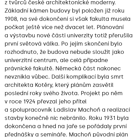
z tvůrců české architektonické moderny.
Základní kámen budovy byl položen již roku
1908, na své dokončení si však fakulta musela
počkat ještě více než dvacet let. Plánování
a výstavbu nové části univerzity totiž přerušila
první světová válka. Po jejím skončení bylo
rozhodnuto, že budova nebude sloužit jako
univerzitní centrum, ale celá připadne
právnické fakultě. Německá část nakonec
nevznikla vůbec. Další komplikací byla smrt
architekta Kotěry, který plánům zasvětil
poslední roky svého života. Projekt po něm
v roce 1924 převzal jeho přítel
a spolupracovník Ladislav Machoň a realizaci
stavby konečně nic nebránilo. Roku 1931 byla
dokončena a hned na jaře se pořádaly první
přednášky a semináře. Machoň původní plán