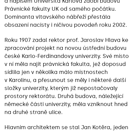
a nápisem Universita Karlova zdobí budovu
Právnické fakulty UK od samého počátku.
Dominanta vltavského nábřeží přestála
obsazení nacisty i ničivou povodeň roku 2002.
Roku 1907 zadal rektor prof. Jaroslav Hlava ke
zpracování projekt na novou ústřední budovu
české Karlo-Ferdinandovy univerzity. Své místo
v ní měla najít právnická fakulta, jež doposud
sídlila jen v několika málo místnostech
v Karolinu, a přesunout se měly i některé další
složky univerzity, kterým již nepostačovaly
prostory rektorátu. Druhá budova, náležející
německé části univerzity, měla vzniknout hned
na druhé straně ulice.
Hlavním architektem se stal Jan Kotěra, jeden