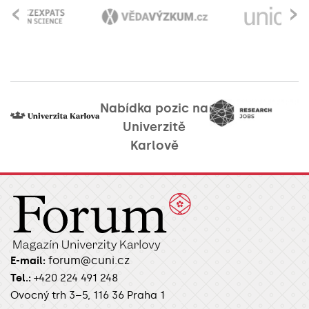
‹
›
Nabídka pozic na
Univerzitě
Karlově
forum@cuni.cz
E-mail:
Tel.:
+420 224 491 248
Ovocný trh 3–5, 116 36 Praha 1