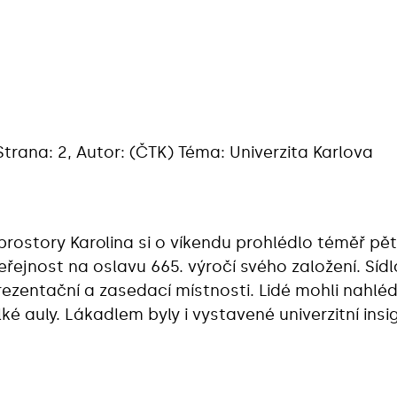
 Strana: 2, Autor: (ČTK) Téma: Univerzita Karlova
ostory Karolina si o víkendu prohlédlo téměř pět ti
eřejnost na oslavu 665. výročí svého založení. Sídlo
rezentační a zasedací místnosti. Lidé mohli nahlé
é auly. Lákadlem byly i vystavené univerzitní insig