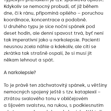
Kdykoliv se nemocný probudí, ať již během
dne, či k ránu, připomíná opilého – poruchou
koordinace, koncentrace a podobně.
U druhého typu je sice noční spánek pod
deset hodin, ale denní spavost trvá, byť není
tak imperativní jako u narkolepsie. Pacienti
neusnou zcela náhle a kdekoliv, ale cítí se
zkrátka tak strašně ospalí, že si musí jít
někam lehnout a spát.
A narkolepsie?
To je právě ten záchvatovitý spánek, u většiny
nemocných spojený ještě s tzv. kataplexií –
ztrátou svalového tonu v obličejovém
a šíjovém svalstvu, na rukou, s podklesnutím