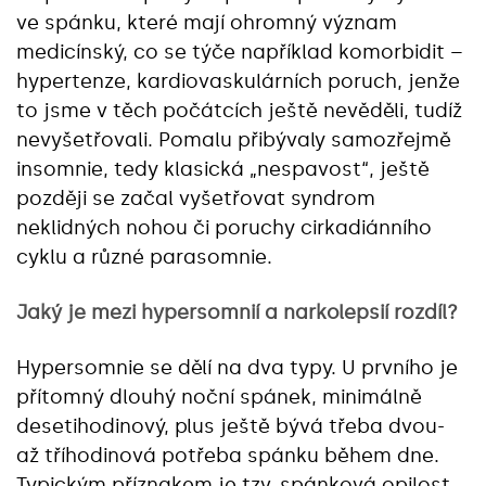
ve spánku, které mají ohromný význam
medicínský, co se týče například komorbidit –
hypertenze, kardiovaskulárních poruch, jenže
to jsme v těch počátcích ještě nevěděli, tudíž
nevyšetřovali. Pomalu přibývaly samozřejmě
insomnie, tedy klasická „nespavost“, ještě
později se začal vyšetřovat syndrom
neklidných nohou či poruchy cirkadiánního
cyklu a různé parasomnie.
Jaký je mezi hypersomnií a narkolepsií rozdíl?
Hypersomnie se dělí na dva typy. U prvního je
přítomný dlouhý noční spánek, minimálně
desetihodinový, plus ještě bývá třeba dvou-
až tříhodinová potřeba spánku během dne.
Typickým příznakem je tzv. spánková opilost.