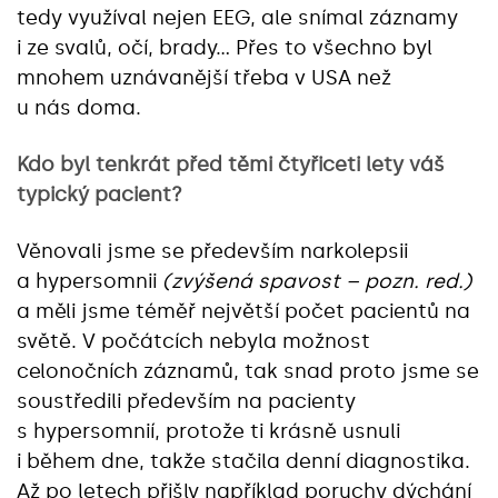
tedy využíval nejen EEG, ale snímal záznamy
i ze svalů, očí, brady… Přes to všechno byl
mnohem uznávanější třeba v USA než
u nás doma.
Kdo byl tenkrát před těmi čtyřiceti lety váš
typický pacient?
Věnovali jsme se především narkolepsii
a hypersomnii
(zvýšená spavost – pozn. red.)
a měli jsme téměř největší počet pacientů na
světě. V počátcích nebyla možnost
celonočních záznamů, tak snad proto jsme se
soustředili především na pacienty
s hypersomnií, protože ti krásně usnuli
i během dne, takže stačila denní diagnostika.
Až po letech přišly například poruchy dýchání