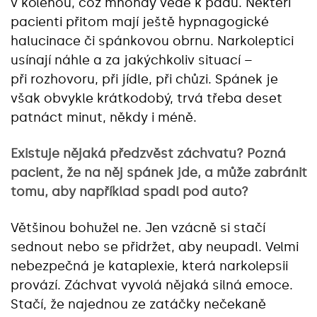
v kolenou, což mnohdy vede k pádu. Někteří
pacienti přitom mají ještě hypnagogické
halucinace či spánkovou obrnu. Narkoleptici
usínají náhle a za jakýchkoliv situací –
při rozhovoru, při jídle, při chůzi. Spánek je
však obvykle krátkodobý, trvá třeba deset
patnáct minut, někdy i méně.
Existuje nějaká předzvěst záchvatu? Pozná
pacient, že na něj spánek jde, a může zabránit
tomu, aby například spadl pod auto?
Většinou bohužel ne. Jen vzácně si stačí
sednout nebo se přidržet, aby neupadl. Velmi
nebezpečná je kataplexie, která narkolepsii
provází. Záchvat vyvolá nějaká silná emoce.
Stačí, že najednou ze zatáčky nečekaně