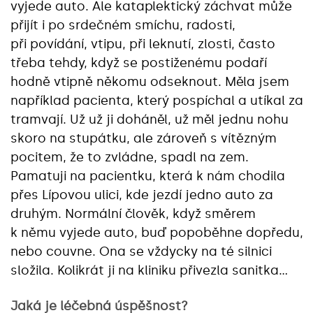
vyjede auto. Ale kataplektický záchvat může
přijít i po srdečném smíchu, radosti,
při povídání, vtipu, při leknutí, zlosti, často
třeba tehdy, když se postiženému podaří
hodně vtipně někomu odseknout. Měla jsem
například pacienta, který pospíchal a utíkal za
tramvají. Už už ji doháněl, už měl jednu nohu
skoro na stupátku, ale zároveň s vítězným
pocitem, že to zvládne, spadl na zem.
Pamatuji na pacientku, která k nám chodila
přes Lípovou ulici, kde jezdí jedno auto za
druhým. Normální člověk, když směrem
k němu vyjede auto, buď popoběhne dopředu,
nebo couvne. Ona se vždycky na té silnici
složila. Kolikrát ji na kliniku přivezla sanitka…
Jaká je léčebná úspěšnost?