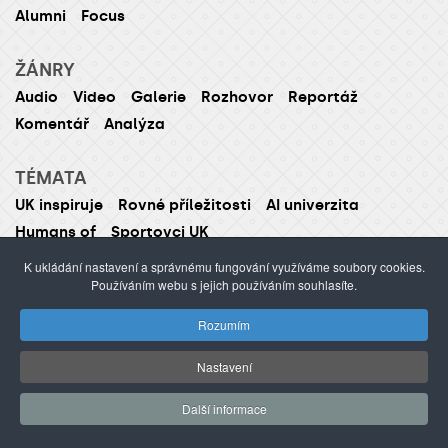
Alumni
Focus
ŽÁNRY
Audio
Video
Galerie
Rozhovor
Reportáž
Komentář
Analýza
TÉMATA
UK inspiruje
Rovné příležitosti
AI univerzita
Humans of
Sportovci UK
K ukládání nastavení a správnému fungování využíváme soubory cookies.
Používáním webu s jejich používáním souhlasíte.
ISSN 1214-5726 (tištěná verze ISSN 1211-1724)
Rozumím
Publikování nebo šíření obsahu je zakázáno bez
Nastavení
předchozího souhlasu.
webdesign Agionet
©2012–
2026
Univerzita Karlova /
Další informace
s.r.o.