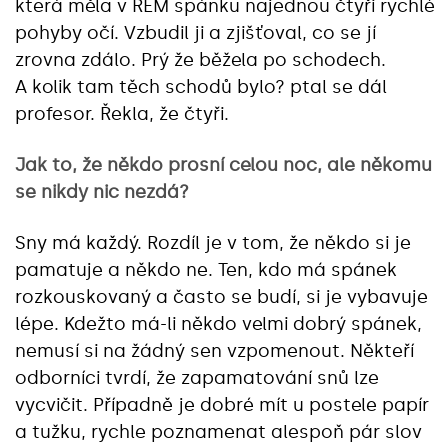
která měla v REM spánku najednou čtyři rychlé
pohyby očí. Vzbudil ji a zjišťoval, co se jí
zrovna zdálo. Prý že běžela po schodech.
A kolik tam těch schodů bylo? ptal se dál
profesor. Řekla, že čtyři.
Jak to, že někdo prosní celou noc, ale někomu
se nikdy nic nezdá?
Sny má každý. Rozdíl je v tom, že někdo si je
pamatuje a někdo ne. Ten, kdo má spánek
rozkouskovaný a často se budí, si je vybavuje
lépe. Kdežto má-li někdo velmi dobrý spánek,
nemusí si na žádný sen vzpomenout. Někteří
odborníci tvrdí, že zapamatování snů lze
vycvičit. Případně je dobré mít u postele papír
a tužku, rychle poznamenat alespoň pár slov