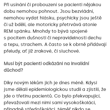
Při usínání či probouzení se pacienti nějakou
dobu nemohou pohnout. Jsou bezvládní,
nemohou vydat hlásku, psychicky jsou ještě
či už bdělí, ale motoricky přetrvává atonie
REM spánku. Mnohdy to bývá spojené
s pocitem dušnosti či nepravidelnosti dechu
a tepu, strachem. A často se k obrně přidávají
přeludy, ať již zrakové, či sluchové.
Musí být pacienti odkázáni na invalidní
důchod?
Díky novým lékům jich je dnes méně. Kdysi
jsme dělali epidemiologickou studii a zjistili, že
jde o třetinu pacientů. Co bylo překvapující,
převažovali mezi nimi samí vysokoškoláci,
případně středoškoláci, téměř nikdo se