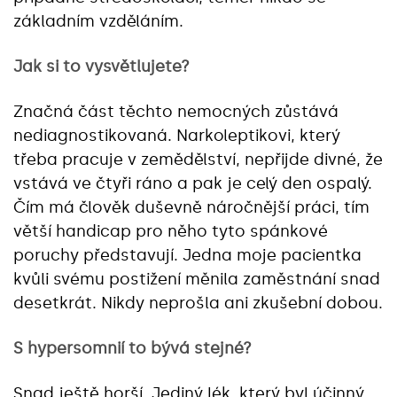
základním vzděláním.
Jak si to vysvětlujete?
Značná část těchto nemocných zůstává
nediagnostikovaná. Narkoleptikovi, který
třeba pracuje v zemědělství, nepřijde divné, že
vstává ve čtyři ráno a pak je celý den ospalý.
Čím má člověk duševně náročnější práci, tím
větší handicap pro něho tyto spánkové
poruchy představují. Jedna moje pacientka
kvůli svému postižení měnila zaměstnání snad
desetkrát. Nikdy neprošla ani zkušební dobou.
S hypersomnií to bývá stejné?
Snad ještě horší. Jediný lék, který byl účinný,