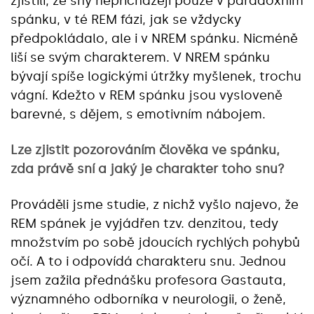
zjistili, že sny nepřicházejí pouze v paradoxním
spánku, v té REM fázi, jak se vždycky
předpokládalo, ale i v NREM spánku. Nicméně
liší se svým charakterem. V NREM spánku
bývají spíše logickými útržky myšlenek, trochu
vágní. Kdežto v REM spánku jsou vysloveně
barevné, s dějem, s emotivním nábojem.
Lze zjistit pozorováním člověka ve spánku,
zda právě sní a jaký je charakter toho snu?
Prováděli jsme studie, z nichž vyšlo najevo, že
REM spánek je vyjádřen tzv. denzitou, tedy
množstvím po sobě jdoucích rychlých pohybů
očí. A to i odpovídá charakteru snu. Jednou
jsem zažila přednášku profesora Gastauta,
významného odborníka v neurologii, o ženě,