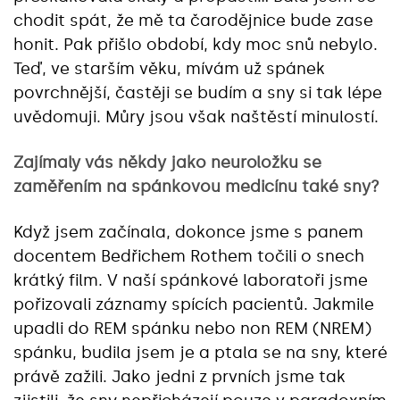
chodit spát, že mě ta čarodějnice bude zase
honit. Pak přišlo období, kdy moc snů nebylo.
Teď, ve starším věku, mívám už spánek
povrchnější, častěji se budím a sny si tak lépe
uvědomuji. Můry jsou však naštěstí minulostí.
Zajímaly vás někdy jako neuroložku se
zaměřením na spánkovou medicínu také sny?
Když jsem začínala, dokonce jsme s panem
docentem Bedřichem Rothem točili o snech
krátký film. V naší spánkové laboratoři jsme
pořizovali záznamy spících pacientů. Jakmile
upadli do REM spánku nebo non REM (NREM)
spánku, budila jsem je a ptala se na sny, které
právě zažili. Jako jedni z prvních jsme tak