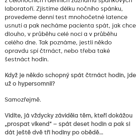
z celonočních i denních záznamů spánkových
laboratoří. Zjistíme délku nočního spánku,
provedeme denní test mnohočetné latence
usnutí a pak necháme pacienta spát, jak chce
dlouho, v průběhu celé noci a v průběhu
celého dne. Tak poznáme, jestli někdo
opravdu spí čtrnáct, nebo třeba také
šestnáct hodin.
Když je někdo schopný spát čtrnáct hodin, jde
už o hypersomnii?
Samozřejmě.
Vidíte, já vždycky záviděla těm, kteří dokážou
„prospat víkend“ – spát deset hodin a pak si
dát ještě dvě tři hodiny po obědě…