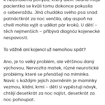
pacientka se kvůli tomu dokonce pokusila
o sebevraždu. Jiná chudáka svého psa snad
patnáctkrát za noc venčila, aby aspoň na
chvíli mohla vyjít a udělat pár kroků. U dětí –
těch nejmenších – přibývá diagnóz kojenecké
nespavosti.
To vážně ani kojenci už nemohou spát?
Ano, je to velký problém, ale většinou daný
výchovou. Nervozita matek, různé neurotické
problémy, které se přenášejí na miminka.
Navíc s každým jejich zavrněním je maminky
vezmou, klidní, krmí – děti si vypěstují návyk,
chtějí desetkrát za noc najíst, desetkrát za
noc pohoupat.