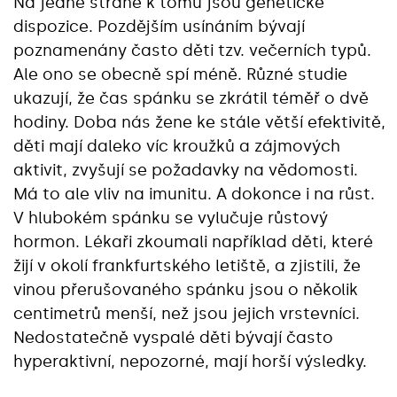
Na jedné straně k tomu jsou genetické
dispozice. Pozdějším usínáním bývají
poznamenány často děti tzv. večerních typů.
Ale ono se obecně spí méně. Různé studie
ukazují, že čas spánku se zkrátil téměř o dvě
hodiny. Doba nás žene ke stále větší efektivitě,
děti mají daleko víc kroužků a zájmových
aktivit, zvyšují se požadavky na vědomosti.
Má to ale vliv na imunitu. A dokonce i na růst.
V hlubokém spánku se vylučuje růstový
hormon. Lékaři zkoumali například děti, které
žijí v okolí frankfurtského letiště, a zjistili, že
vinou přerušovaného spánku jsou o několik
centimetrů menší, než jsou jejich vrstevníci.
Nedostatečně vyspalé děti bývají často
hyperaktivní, nepozorné, mají horší výsledky.