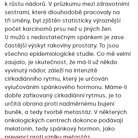
k růstu nádorů. V průzkumu mezi zdravotními
sestrami, které dlouhodobě pracovaly na
tři směny, byl zjištěn statisticky výraznější
počet karcinomů prsu než u jiných žen.
U mužů s nedostatečným spánkem je zase
častější výskyt rakoviny prostaty. To jsou
všechno epidemiologické studie. Co mě velmi
zaujalo, je skutečnost, že má-li už někdo
vyvinutý nádor, záleží na intenzitě
cirkadiánního rytmu, který je určován
vylučováním spánkového hormonu. Máme-li
dobře zafixovaný cirkadiánní rytmus, je to
určitá obrana proti nadměrnému bujení
buněk, a tedy tvorbě metastáz. V některých
onkologických centrech dokonce podávají
melatonin, tedy spánkový hormon, jako
prevenci proti vzniku metastáz.