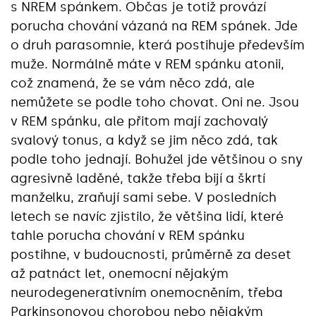
s NREM spánkem. Občas je totiž provází
porucha chování vázaná na REM spánek. Jde
o druh parasomnie, která postihuje především
muže. Normálně máte v REM spánku atonii,
což znamená, že se vám něco zdá, ale
nemůžete se podle toho chovat. Oni ne. Jsou
v REM spánku, ale přitom mají zachovalý
svalový tonus, a když se jim něco zdá, tak
podle toho jednají. Bohužel jde většinou o sny
agresivně laděné, takže třeba bijí a škrtí
manželku, zraňují sami sebe. V posledních
letech se navíc zjistilo, že většina lidí, které
tahle porucha chování v REM spánku
postihne, v budoucnosti, průměrně za deset
až patnáct let, onemocní nějakým
neurodegenerativním onemocněním, třeba
Parkinsonovou chorobou nebo nějakým