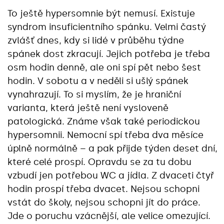
To ještě hypersomnie být nemusí. Existuje
syndrom insuficientního spánku. Velmi častý
zvlášť dnes, kdy si lidé v průběhu týdne
spánek dost zkracují. Jejich potřeba je třeba
osm hodin denně, ale oni spí pět nebo šest
hodin. V sobotu a v neděli si ušlý spánek
vynahrazují. To si myslím, že je hraniční
varianta, která ještě není vysloveně
patologická. Známe však také periodickou
hypersomnii. Nemocní spí třeba dva měsíce
úplně normálně – a pak přijde týden deset dní,
které celé prospí. Opravdu se za tu dobu
vzbudí jen potřebou WC a jídla. Z dvaceti čtyř
hodin prospí třeba dvacet. Nejsou schopni
vstát do školy, nejsou schopni jít do práce.
Jde o poruchu vzácnější, ale velice omezující.