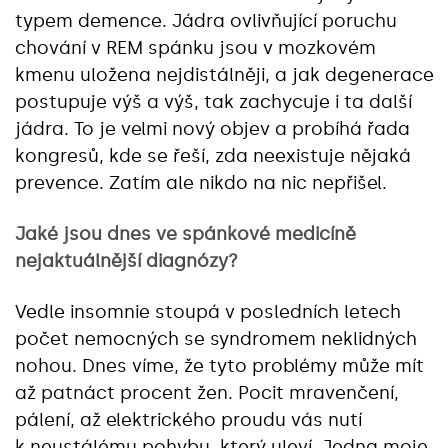
typem demence. Jádra ovlivňující poruchu
chování v REM spánku jsou v mozkovém
kmenu uložena nejdistálněji, a jak degenerace
postupuje výš a výš, tak zachycuje i ta další
jádra. To je velmi nový objev a probíhá řada
kongresů, kde se řeší, zda neexistuje nějaká
prevence. Zatím ale nikdo na nic nepřišel.
Jaké jsou dnes ve spánkové medicíně
nejaktuálnější diagnózy?
Vedle insomnie stoupá v posledních letech
počet nemocných se syndromem neklidných
nohou. Dnes víme, že tyto problémy může mít
až patnáct procent žen. Pocit mravenčení,
pálení, až elektrického proudu vás nutí
k neustálému pohybu, který uleví. Jedna moje