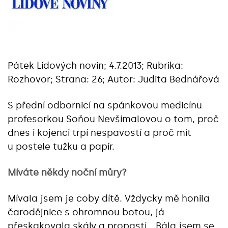
Pátek Lidových novin; 4.7.2013; Rubrika:
Rozhovor; Strana: 26; Autor: Judita Bednářová
S přední odbornicí na spánkovou medicínu
profesorkou Soňou Nevšímalovou o tom, proč
dnes i kojenci trpí nespavostí a proč mít
u postele tužku a papír.
Míváte někdy noční můry?
Mívala jsem je coby dítě. Vždycky mě honila
čarodějnice s ohromnou botou, já
přeskakovala skály a propasti… Bála jsem se