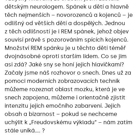
dětským neurologem. Spánek u dětí a hlavně
těch nejmenších – novorozenců a kojenců – je
odlišný od větších dětí a dospělých. Jednou
z těch odlišností je i REM spánek, jehož objev
souvisí právě s pozorováním spících kojenců.
Množství REM spánku je u těchto dětí téměř
dvojnásobné oproti starším lidem. Co se jim
asi zdá? Jaké sny se honí jejich hlavičkami?
Začaly jsme náš rozhovor o snech. Dnes už za
pomoci moderních zobrazovacích technik
můžeme rozeznat oblast mozku, která je ve
snech zapojena, můžeme i orientačně zjistit
intenzitu jejich emočního zabarvení. Jejich
obsah a bizarnost – pokud se nechceme
uchýlit k „Freudovskému výkladu“ – nám zatím
stále uniká…. ?