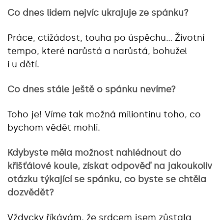
Co dnes lidem nejvíc ukrajuje ze spánku?
Práce, ctižádost, touha po úspěchu… Životní
tempo, které narůstá a narůstá, bohužel
i u dětí.
Co dnes stále ještě o spánku nevíme?
Toho je! Víme tak možná miliontinu toho, co
bychom vědět mohli.
Kdybyste měla možnost nahlédnout do
křišťálové koule, získat odpověď na jakoukoliv
otázku týkající se spánku, co byste se chtěla
dozvědět?
Vždycky říkávám, že srdcem jsem zůstala