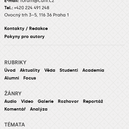
forum@cuni.cz
E-mail:
Tel.:
+420 224 491 248
Ovocný trh 3–5, 116 36 Praha 1
Kontakty / Redakce
Pokyny pro autory
RUBRIKY
Úvod
Aktuality
Věda
Studenti
Academia
Alumni
Focus
ŽÁNRY
Audio
Video
Galerie
Rozhovor
Reportáž
Komentář
Analýza
TÉMATA