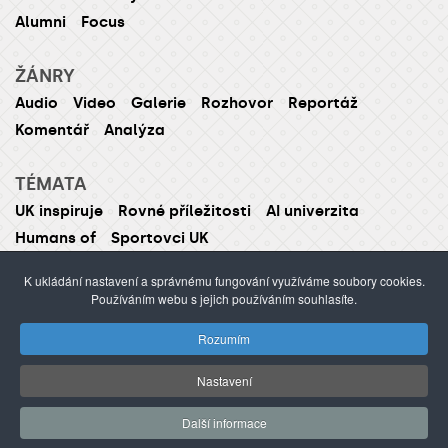
Alumni
Focus
ŽÁNRY
Audio
Video
Galerie
Rozhovor
Reportáž
Komentář
Analýza
TÉMATA
UK inspiruje
Rovné příležitosti
AI univerzita
Humans of
Sportovci UK
K ukládání nastavení a správnému fungování využíváme soubory cookies.
Používáním webu s jejich používáním souhlasíte.
ISSN 1214-5726 (tištěná verze ISSN 1211-1724)
Rozumím
Publikování nebo šíření obsahu je zakázáno bez
předchozího souhlasu.
Nastavení
webdesign Agionet
©2012–
2026
Univerzita Karlova /
Další informace
s.r.o.