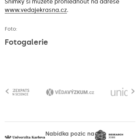
Snímky si můžete prohlédnout na adrese
www.vedajekrasna.cz
.
Foto:
Fotogalerie
‹
›
Nabídka pozic na