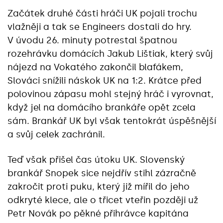
Začátek druhé části hráči UK pojali trochu
vlažněji a tak se Engineers dostali do hry.
V úvodu 26. minuty potrestal špatnou
rozehrávku domácích Jakub Lištiak, který svůj
nájezd na Vokatého zakončil blafákem,
Slováci snížili náskok UK na 1:2. Krátce před
polovinou zápasu mohl stejný hráč i vyrovnat,
když jel na domácího brankáře opět zcela
sám. Brankář UK byl však tentokrát úspěšnější
a svůj celek zachránil.
Teď však přišel čas útoku UK. Slovenský
brankář Snopek sice nejdřív stihl zázračně
zakročit proti puku, který již mířil do jeho
odkryté klece, ale o třicet vteřin později už
Petr Novák po pěkné přihrávce kapitána