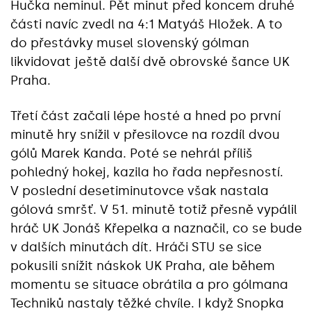
Hučka neminul. Pět minut před koncem druhé
části navíc zvedl na 4:1 Matyáš Hložek. A to
do přestávky musel slovenský gólman
likvidovat ještě další dvě obrovské šance UK
Praha.
Třetí část začali lépe hosté a hned po první
minutě hry snížil v přesilovce na rozdíl dvou
gólů Marek Kanda. Poté se nehrál příliš
pohledný hokej, kazila ho řada nepřesností.
V poslední desetiminutovce však nastala
gólová smršť. V 51. minutě totiž přesně vypálil
hráč UK Jonáš Křepelka a naznačil, co se bude
v dalších minutách dít. Hráči STU se sice
pokusili snížit náskok UK Praha, ale během
momentu se situace obrátila a pro gólmana
Techniků nastaly těžké chvíle. I když Snopka