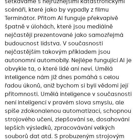
setkáváme s nejrůznějšími katastrofickými
scénáři, které jako by vypadly z filmu
Terminátor. Přitom AI funguje překvapivě
špatně v úlohách, které jsou mediálně
nejčastěji prezentované jako samozřejmá
budoucnost lidstva. V současnosti
nejčastějším takovým příkladem jsou
autonomní automobily. Nejlépe fungující AI je
obvykle ta, o které lidé ani neví. Umělá
inteligence nám již dnes pomáhá s celou
řadou úkonů, aniž bychom si byli vědomi její
přítomnosti. Umělá inteligence v současnosti
není inteligencí v pravém slova smyslu, ale
spíše zdokonalenou automatizací, schopnou
strojového učení, zlepšování se, dosahování
lepších výsledků, zpracovávání velkých
souborů dat atd. S probuzeným strojovým