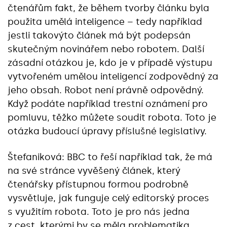
čtenářům fakt, že během tvorby článku byla
použita umělá inteligence – tedy například
jestli takovýto článek má být podepsán
skutečným novinářem nebo robotem. Další
zásadní otázkou je, kdo je v případě výstupu
vytvořeném umělou inteligencí zodpovědný za
jeho obsah. Robot není právně odpovědný.
Když podáte například trestní oznámení pro
pomluvu, těžko můžete soudit robota. Toto je
otázka budoucí úpravy příslušné legislativy.
Štefaniková: BBC to řeší například tak, že má
na své stránce vyvěšený článek, který
čtenářsky přístupnou formou podrobně
vysvětluje, jak funguje celý editorský proces
s využitím robota. Toto je pro nás jedna
z cest, kterými by se měla problematika