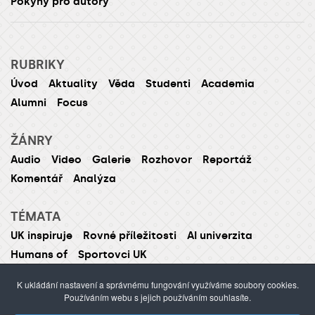
Pokyny pro autory
RUBRIKY
Úvod
Aktuality
Věda
Studenti
Academia
Alumni
Focus
ŽÁNRY
Audio
Video
Galerie
Rozhovor
Reportáž
Komentář
Analýza
TÉMATA
UK inspiruje
Rovné příležitosti
AI univerzita
Humans of
Sportovci UK
K ukládání nastavení a správnému fungování využíváme soubory cookies.
Používáním webu s jejich používáním souhlasíte.