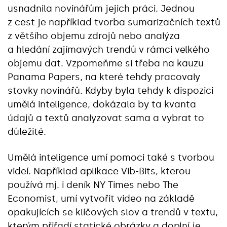
usnadnila novinářům jejich práci. Jednou
z cest je například tvorba sumarizačních textů
z většího objemu zdrojů nebo analýza
a hledání zajímavých trendů v rámci velkého
objemu dat. Vzpomeňme si třeba na kauzu
Panama Papers, na které tehdy pracovaly
stovky novinářů. Kdyby byla tehdy k dispozici
umělá inteligence, dokázala by ta kvanta
údajů a textů analyzovat sama a vybrat to
důležité.
Umělá inteligence umí pomoci také s tvorbou
videí. Například aplikace Vib-Bits, kterou
používá mj. i deník NY Times nebo The
Economist, umí vytvořit video na základě
opakujících se klíčových slov a trendů v textu,
kterým přiřadí statické obrázky a doplní je