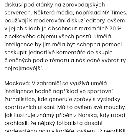
diskusí pod články na zpravodajských
serverech. Některá média, například NY Times,
používají k moderování diskuzí editory, ovšem
v jejich silách je obsáhnout maximálně 20 %
z celkového objemu všech postů. Umělá
inteligence by jim měla být schopna pomoci
seskupit jednotlivé komentáře do skupin
členěných podle tématu a následně vybrat ty
nejzajímavější.
Macková: V zahraničí se využívá umělá
inteligence hodně například ve sportovní
žurnalistice, kde generuje zprávy s výsledky
sportovních utkání. Má to ovšem své mouchy,
jak ilustruje známý příběh z Norska, kdy robot
prohlásil, že nějaký fotbalista dosáhl
padesátého gólu v kariéře, ovšem už neodlišil,