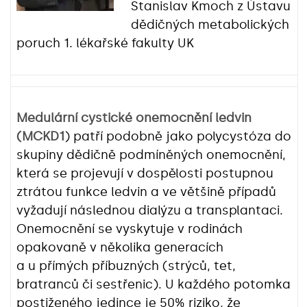
Stanislav Kmoch z Ústavu
dědičných metabolických
poruch 1. lékařské fakulty UK
Medulární cystické onemocnění ledvin
(MCKD1
) patří podobně jako polycystóza do
skupiny dědičně podmíněných onemocnění,
která se projevují v dospělosti postupnou
ztrátou funkce ledvin a ve většině případů
vyžadují následnou dialýzu a transplantaci.
Onemocnění se vyskytuje v rodinách
opakovaně v několika generacích
a u přímých příbuzných (strýců, tet,
bratranců či sestřenic). U každého potomka
postiženého jedince je 50% riziko, že