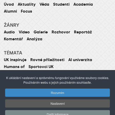
Úvod
Aktuality
Věda
Studenti
Academia
Alumni
Focus
ŽÁNRY
Audio
Video
Galerie
Rozhovor
Reportáž
Komentář
Analýza
TÉMATA
UK inspiruje
Rovné příležitosti
AI univerzita
Humans of
Sportovci UK
K ukládání nastavení a správnému fungování využíváme soubory cookies.
Používáním webu s jejich používáním souhlasíte.
ISSN 1214-5726 (tištěná verze ISSN 1211-1724)
Rozumím
Publikování nebo šíření obsahu je zakázáno bez
předchozího souhlasu.
Nastavení
webdesign Agionet
©2012–
2026
Univerzita Karlova /
Další informace
s.r.o.