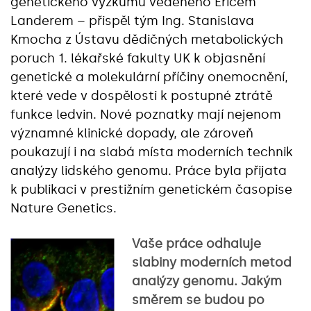
genetického výzkumu vedeného Ericem
Landerem – přispěl tým Ing. Stanislava
Kmocha z Ústavu dědičných metabolických
poruch 1. lékařské fakulty UK k objasnění
genetické a molekulární příčiny onemocnění,
které vede v dospělosti k postupné ztrátě
funkce ledvin. Nové poznatky mají nejenom
významné klinické dopady, ale zároveň
poukazují i na slabá místa moderních technik
analýzy lidského genomu. Práce byla přijata
k publikaci v prestižním genetickém časopise
Nature Genetics.
Vaše práce odhaluje
slabiny moderních metod
analýzy genomu. Jakým
směrem se budou po