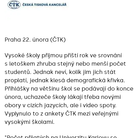
Praha 22. února (ČTK)
Vysoké školy přijmou příští rok ve srovnání
s letoškem zhruba stejný nebo menší počet
studentů. Jednak neví, kolik jim jich stát
proplatí, jednak klesá demografická křivka.
Přihlášky na většinu škol se podávají do konce
února, uchazeče školy lákají třeba novými
obory v cizích jazycích, ale i video spoty.
Vyplynulo to z ankety ČTK mezi veřejnými
vysokými školami.
"Počet přijatých na Univerzitu Karlovu se