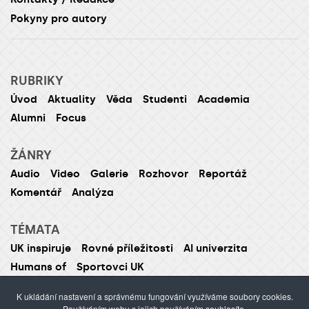
Pokyny pro autory
RUBRIKY
Úvod
Aktuality
Věda
Studenti
Academia
Alumni
Focus
ŽÁNRY
Audio
Video
Galerie
Rozhovor
Reportáž
Komentář
Analýza
TÉMATA
UK inspiruje
Rovné příležitosti
AI univerzita
Humans of
Sportovci UK
K ukládání nastavení a správnému fungování využíváme soubory cookies.
Používáním webu s jejich používáním souhlasíte.