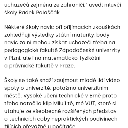
uchazečů zejména ze zahraničí," uvedl mluvčí
školy Radek Palaščák.
Některé školy navíc při přijímacích zkouškách
zohledňují výsledky státní maturity, body
navíc za ni mohou získat uchazeči třeba na
pedagogické fakultě Západočeské univerzity
v Plzni, ale i na matematicko-fyzikální
a právnické fakultě v Praze.
Školy se také snaží zaujmout mladé lidi video
spoty o univerzitě, potažmo univerzitním
městě. Vysoké učení technické v Brně proto
třeba natočilo klip Miluji tě, mé VUT, které si
utahuje ze všeobecně rozšířených představ
o technicích coby nepraktických podivínech
žijících převážně u počítače.