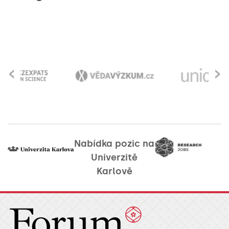
‹
›
Nabídka pozic na
Univerzitě
Karlově