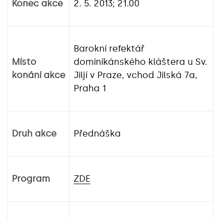
Konec akce
2. 5. 2013; 21.00
Barokní refektář
Místo
dominikánského kláštera u Sv.
konání akce
Jiljí v Praze, vchod Jilská 7a,
Praha 1
Druh akce
Přednáška
Program
ZDE