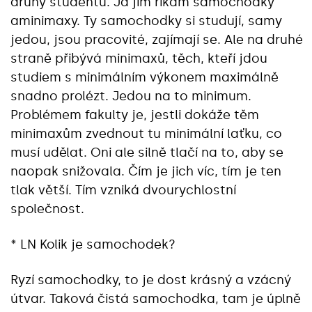
druhy studentů. Já jim říkám samochodky
aminimaxy. Ty samochodky si studují, samy
jedou, jsou pracovité, zajímají se. Ale na druhé
straně přibývá minimaxů, těch, kteří jdou
studiem s minimálním výkonem maximálně
snadno prolézt. Jedou na to minimum.
Problémem fakulty je, jestli dokáže těm
minimaxům zvednout tu minimální laťku, co
musí udělat. Oni ale silně tlačí na to, aby se
naopak snižovala. Čím je jich víc, tím je ten
tlak větší. Tím vzniká dvourychlostní
společnost.
* LN Kolik je samochodek?
Ryzí samochodky, to je dost krásný a vzácný
útvar. Taková čistá samochodka, tam je úplně