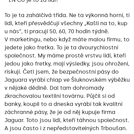
* LN Co je to za lidi?
To je ta zahálčivá třída. Ne ta výkonná horní, ti
lidi, kteří přesvědčují všechny „Kašli na to, kup
u nás“, ti pracují 50, 60, 70 hodin týdně.
V marketingu, nebo když máte malou firmu, to
jedete jako fretka. To je ta dvourychlostní
společnost. My máme prostě vrstvu lidí, kteří
jedou jako fretky, mají výsledky, jsou ohroženi,
riskují. Četl jsem, že bezpečnostní pásy do
Jaguara vyrábí chlap ve Šluknovském výběžku
v nějaké dědině. Dal tam dohromady
zkrachovalou textilní továrnu. Půjčil si od
banky, koupil to a dneska vyrábí tak kvalitní
záchranné pásy, že je od něj kupuje firma
Jaguar. Toto jsou lidi, kteří táhnou společnost.
A jsou často i z nepředstavitelných Trboušan.