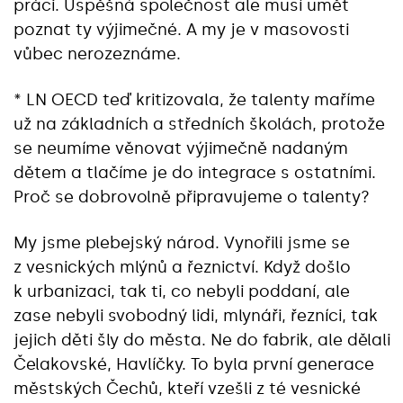
práci. Úspěšná společnost ale musí umět
poznat ty výjimečné. A my je v masovosti
vůbec nerozeznáme.
* LN OECD teď kritizovala, že talenty maříme
už na základních a středních školách, protože
se neumíme věnovat výjimečně nadaným
dětem a tlačíme je do integrace s ostatními.
Proč se dobrovolně připravujeme o talenty?
My jsme plebejský národ. Vynořili jsme se
z vesnických mlýnů a řeznictví. Když došlo
k urbanizaci, tak ti, co nebyli poddaní, ale
zase nebyli svobodný lidi, mlynáři, řezníci, tak
jejich děti šly do města. Ne do fabrik, ale dělali
Čelakovské, Havlíčky. To byla první generace
městských Čechů, kteří vzešli z té vesnické