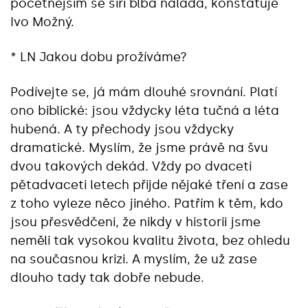
početnějším se šíří blbá nálada, konstatuje
Ivo Možný.
* LN Jakou dobu prožíváme?
Podívejte se, já mám dlouhé srovnání. Platí
ono biblické: jsou vždycky léta tučná a léta
hubená. A ty přechody jsou vždycky
dramatické. Myslím, že jsme právě na švu
dvou takových dekád. Vždy po dvaceti
pětadvaceti letech přijde nějaké tření a zase
z toho vyleze něco jiného. Patřím k těm, kdo
jsou přesvědčeni, že nikdy v historii jsme
neměli tak vysokou kvalitu života, bez ohledu
na současnou krizi. A myslím, že už zase
dlouho tady tak dobře nebude.