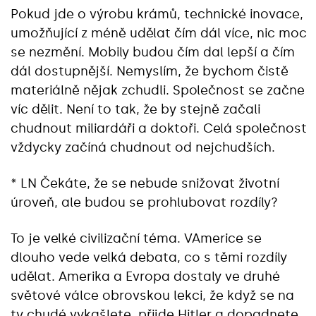
Pokud jde o výrobu krámů, technické inovace,
umožňující z méně udělat čím dál více, nic moc
se nezmění. Mobily budou čím dal lepší a čím
dál dostupnější. Nemyslím, že bychom čistě
materiálně nějak zchudli. Společnost se začne
víc dělit. Není to tak, že by stejně začali
chudnout miliardáři a doktoři. Celá společnost
vždycky začíná chudnout od nejchudších.
* LN Čekáte, že se nebude snižovat životní
úroveň, ale budou se prohlubovat rozdíly?
To je velké civilizační téma. VAmerice se
dlouho vede velká debata, co s těmi rozdíly
udělat. Amerika a Evropa dostaly ve druhé
světové válce obrovskou lekci, že když se na
ty chudé vykašlete, přijde Hitler a dopadnete