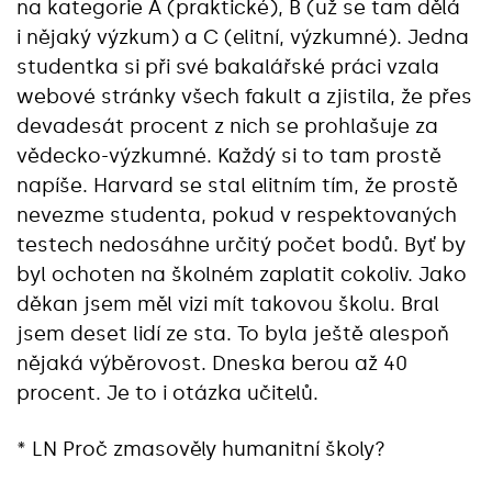
na kategorie A (praktické), B (už se tam dělá
i nějaký výzkum) a C (elitní, výzkumné). Jedna
studentka si při své bakalářské práci vzala
webové stránky všech fakult a zjistila, že přes
devadesát procent z nich se prohlašuje za
vědecko-výzkumné. Každý si to tam prostě
napíše. Harvard se stal elitním tím, že prostě
nevezme studenta, pokud v respektovaných
testech nedosáhne určitý počet bodů. Byť by
byl ochoten na školném zaplatit cokoliv. Jako
děkan jsem měl vizi mít takovou školu. Bral
jsem deset lidí ze sta. To byla ještě alespoň
nějaká výběrovost. Dneska berou až 40
procent. Je to i otázka učitelů.
* LN Proč zmasověly humanitní školy?