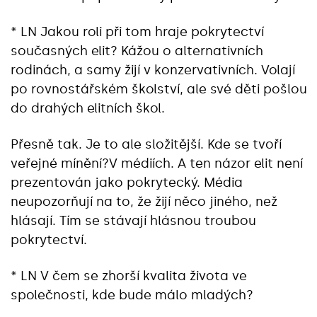
* LN Jakou roli při tom hraje pokrytectví
současných elit? Kážou o alternativních
rodinách, a samy žijí v konzervativních. Volají
po rovnostářském školství, ale své děti pošlou
do drahých elitních škol.
Přesně tak. Je to ale složitější. Kde se tvoří
veřejné mínění?V médiích. A ten názor elit není
prezentován jako pokrytecký. Média
neupozorňují na to, že žijí něco jiného, než
hlásají. Tím se stávají hlásnou troubou
pokrytectví.
* LN V čem se zhorší kvalita života ve
společnosti, kde bude málo mladých?