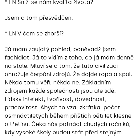
* LN Sníží se nám kvalita života?
Jsem o tom přesvědčen.
* LN V čem se zhorší?
Já mám zaujatý pohled, poněvadž jsem
fachidiot. Já to vidím z toho, co já mám denně
na stole. Mluví se o tom, že tuto civilizaci
ohrožuje čerpání zdrojů. Že dojde ropa a spol.
Někdo tomu věří, někdo ne. Základním
zdrojem každé společnosti jsou ale lidé.
Lidský intelekt, tvořivost, dovednost,
pracovitost. Abych to vzal zkrátka, počet
osmnáctiletých během příštích pěti let klesne
o třetinu. Čeká nás patnáct chudých ročníků,
kdy vysoké školy budou stát před stejným