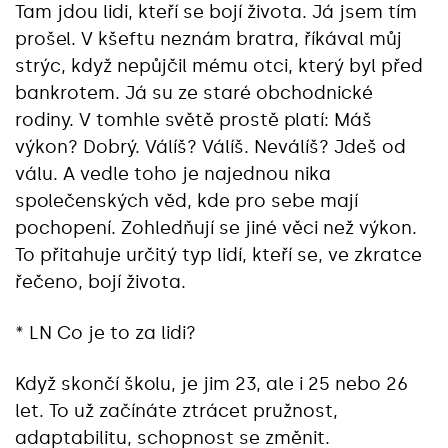
Tam jdou lidi, kteří se bojí života. Já jsem tím
prošel. V kšeftu neznám bratra, říkával můj
strýc, když nepůjčil mému otci, který byl před
bankrotem. Já su ze staré obchodnické
rodiny. V tomhle světě prostě platí: Máš
výkon? Dobrý. Válíš? Válíš. Neválíš? Jdeš od
válu. A vedle toho je najednou nika
společenských věd, kde pro sebe mají
pochopení. Zohledňují se jiné věci než výkon.
To přitahuje určitý typ lidí, kteří se, ve zkratce
řečeno, bojí života.
* LN Co je to za lidi?
Když skončí školu, je jim 23, ale i 25 nebo 26
let. To už začínáte ztrácet pružnost,
adaptabilitu, schopnost se změnit.