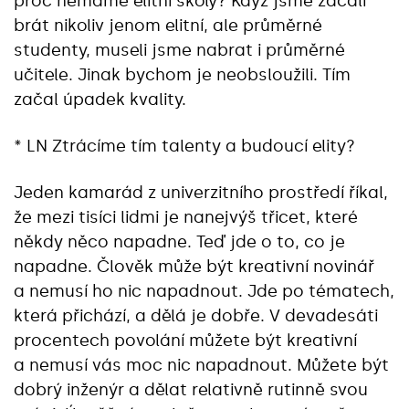
proč nemáme elitní školy? Když jsme začali
brát nikoliv jenom elitní, ale průměrné
studenty, museli jsme nabrat i průměrné
učitele. Jinak bychom je neobsloužili. Tím
začal úpadek kvality.
* LN Ztrácíme tím talenty a budoucí elity?
Jeden kamarád z univerzitního prostředí říkal,
že mezi tisíci lidmi je nanejvýš třicet, které
někdy něco napadne. Teď jde o to, co je
napadne. Člověk může být kreativní novinář
a nemusí ho nic napadnout. Jde po tématech,
která přichází, a dělá je dobře. V devadesáti
procentech povolání můžete být kreativní
a nemusí vás moc nic napadnout. Můžete být
dobrý inženýr a dělat relativně rutinně svou