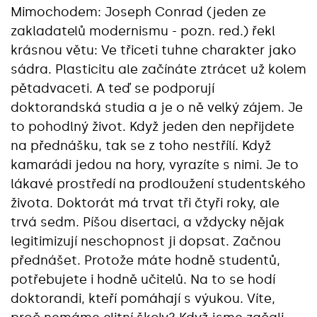
Mimochodem: Joseph Conrad (jeden ze
zakladatelů modernismu - pozn. red.) řekl
krásnou větu: Ve třiceti tuhne charakter jako
sádra. Plasticitu ale začínáte ztrácet už kolem
pětadvaceti. A teď se podporují
doktorandská studia a je o ně velký zájem. Je
to pohodlný život. Když jeden den nepřijdete
na přednášku, tak se z toho nestřílí. Když
kamarádi jedou na hory, vyrazíte s nimi. Je to
lákavé prostředí na prodloužení studentského
života. Doktorát má trvat tři čtyři roky, ale
trvá sedm. Píšou disertaci, a vždycky nějak
legitimizují neschopnost ji dopsat. Začnou
přednášet. Protože máte hodně studentů,
potřebujete i hodně učitelů. Na to se hodí
doktorandi, kteří pomáhají s výukou. Víte,