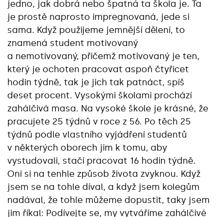
jedno, jak dobrá nebo špatná ta škola je. Ta
je prostě naprosto impregnovaná, jede si
sama. Když použijeme jemnější dělení, to
znamená student motivovaný
a nemotivovaný, přičemž motivovaný je ten,
který je ochoten pracovat aspoň čtyřicet
hodin týdně, tak je jich tak patnáct, spíš
deset procent. Vysokými školami prochází
zahálčivá masa. Na vysoké škole je krásné, že
pracujete 25 týdnů v roce z 56. Po těch 25
týdnů podle vlastního vyjádření studentů
v některých oborech jim k tomu, aby
vystudovali, stačí pracovat 16 hodin týdně.
Oni si na tenhle způsob života zvyknou. Když
jsem se na tohle díval, a když jsem kolegům
nadával, že tohle můžeme dopustit, taky jsem
jim říkal: Podívejte se, my vytváříme zahálčivé