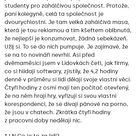
studenty pro zahálčivou společnost. Protože,
paní kolegyně, celá ta společnost je
dvourychlostní. Je tam velká zahálčivá masa,
která je tou reklamou a tím kšeftem oblbnutá,
že nejlepší je konzumovat, žádná sebekázeň.
Užij si. To se do nich pumpuje. Je zajímavé, že
se na to novináři nevrhli. Asi před
dvěmaměsíci jsem v Lidovkách četl, jak firmy,
co si hlídají softwary, zjistily, že 4,2 hodiny
denně v průměru si lidi dělají svoje vlastní věci.
Čtyři hodiny z osmi mají ten počítač otevřený,
že na něm hrají hry, vyřizují si svou vlastní
korespondenci, že se dívají pánové na porno,
že jsou v chatech. Zkrátka čtyři hodiny
z pracovní doby nedělají nic.