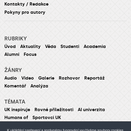
Kontakty / Redakce
Pokyny pro autory
RUBRIKY
Úvod
Aktuality
Věda
Studenti
Academia
Alumni
Focus
ŽÁNRY
Audio
Video
Galerie
Rozhovor
Reportáž
Komentář
Analýza
TÉMATA
UK inspiruje
Rovné příležitosti
AI univerzita
Humans of
Sportovci UK
K ukládání nastavení a správnému fungování využíváme soubory cookies.