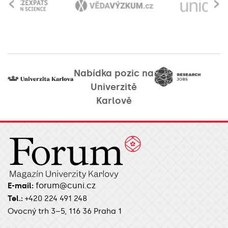
‹
›
Nabídka pozic na
Univerzitě
Karlově
forum@cuni.cz
E-mail:
Tel.:
+420 224 491 248
Ovocný trh 3–5, 116 36 Praha 1