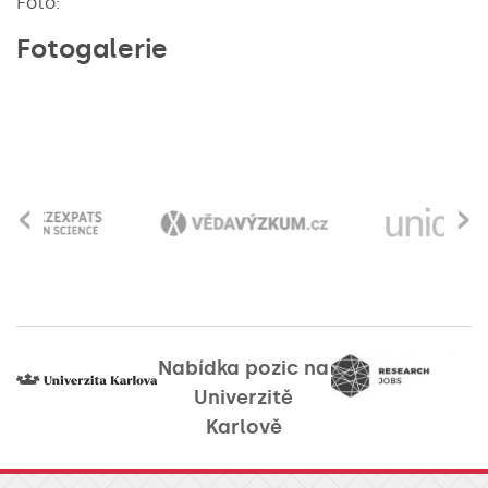
Foto:
Fotogalerie
‹
›
Nabídka pozic na
Univerzitě
Karlově