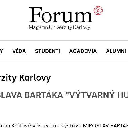
Y
VĚDA
STUDENTI
ACADEMIA
ALUMNI
zity Karlovy
SLAVA BARTÁKA "VÝTVARNÝ H
radci Králové Vás zve na výstavu MIROSLAV BART