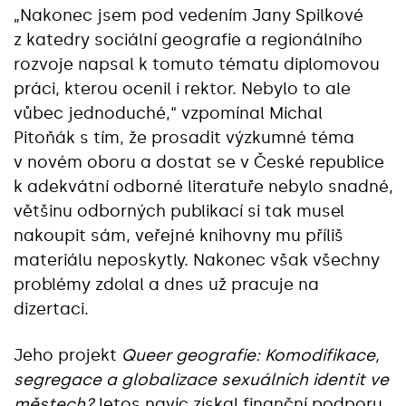
„Nakonec jsem pod vedením Jany Spilkové
z katedry sociální geografie a regionálního
rozvoje napsal k tomuto tématu diplomovou
práci, kterou ocenil i rektor. Nebylo to ale
vůbec jednoduché,“ vzpomínal Michal
Pitoňák s tím, že prosadit výzkumné téma
v novém oboru a dostat se v České republice
k adekvátní odborné literatuře nebylo snadné,
většinu odborných publikací si tak musel
nakoupit sám, veřejné knihovny mu příliš
materiálu neposkytly. Nakonec však všechny
problémy zdolal a dnes už pracuje na
dizertaci.
Jeho projekt
Queer geografie: Komodifikace,
segregace a globalizace sexuálních identit ve
městech?
letos navíc získal finanční podporu