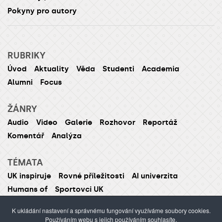
Pokyny pro autory
RUBRIKY
Úvod
Aktuality
Věda
Studenti
Academia
Alumni
Focus
ŽÁNRY
Audio
Video
Galerie
Rozhovor
Reportáž
Komentář
Analýza
TÉMATA
UK inspiruje
Rovné příležitosti
AI univerzita
Humans of
Sportovci UK
K ukládání nastavení a správnému fungování využíváme soubory cookies.
Používáním webu s jejich používáním souhlasíte.