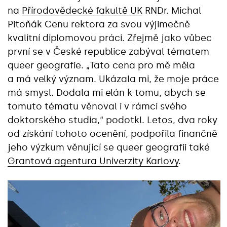
na
Přírodovědecké fakultě UK
RNDr. Michal
Pitoňák Cenu rektora za svou výjimečně
kvalitní diplomovou práci. Zřejmě jako vůbec
první se v České republice zabýval tématem
queer geografie. „Tato cena pro mě měla
a má velký význam. Ukázala mi, že moje práce
má smysl. Dodala mi elán k tomu, abych se
tomuto tématu věnoval i v rámci svého
doktorského studia,“ podotkl. Letos, dva roky
od získání tohoto ocenění, podpořila finančně
jeho výzkum věnující se queer geografii také
Grantová agentura Univerzity Karlovy
.