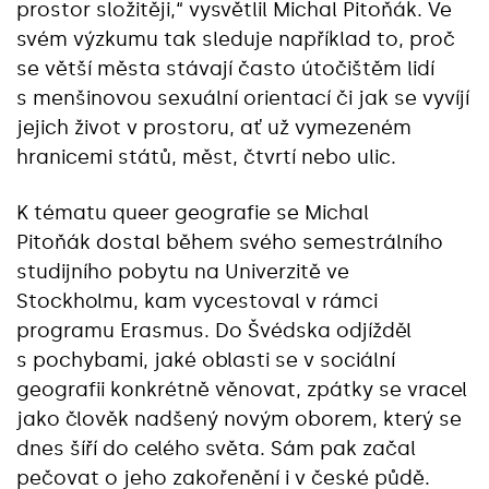
prostor složitěji,“ vysvětlil Michal Pitoňák. Ve
svém výzkumu tak sleduje například to, proč
se větší města stávají často útočištěm lidí
s menšinovou sexuální orientací či jak se vyvíjí
jejich život v prostoru, ať už vymezeném
hranicemi států, měst, čtvrtí nebo ulic.
K tématu queer geografie se Michal
Pitoňák dostal během svého semestrálního
studijního pobytu na Univerzitě ve
Stockholmu, kam vycestoval v rámci
programu Erasmus. Do Švédska odjížděl
s pochybami, jaké oblasti se v sociální
geografii konkrétně věnovat, zpátky se vracel
jako člověk nadšený novým oborem, který se
dnes šíří do celého světa. Sám pak začal
pečovat o jeho zakořenění i v české půdě.