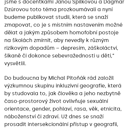
jsme s docentkami Janou Spilkovou a Dagmar
Dzúrovou toto téma prozkoumávali a nyní
budeme publikovat studii, která se snaží
zmapovat, co je s místním nastavením možné
dělat a jakým způsobem homofobní postoje
na školách zmírnit, aby nevedly k různým
rizikovým dopadům – depresím, záškoláctví,
šikaně či dokonce sebevražednosti u dětí,“
vysvětlil.
Do budoucna by Michal Pitoňák rád založil
výzkumnou skupinu inkluzivní geografie, která
by studovala to, jak člověka a jeho nezbytně
časo-prostorový život ovlivňuje sexuální
orientace, gender, pohlaví, rasa, věk, etnicita,
náboženství či zdraví. Už dnes se snaží
prosadit intersekcionální přístup v geografii,