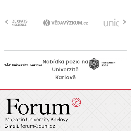
‹
›
Nabídka pozic na
Univerzitě
Karlově
forum@cuni.cz
E-mail: