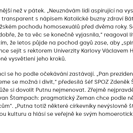
nější než v pátek. „Neuznávám lidi aspirující na 
ží transparent s nápisem Katolické buzny zdraví Bá
ažském pochodu homosexuálů před dvěma roky. Sá
dobře, že ta věc se konečně vyjasnila,“ reagoval lit
 tím, že letos půjde na pochod gayů zase, aby „spl
hce sejít s rektorem Univerzity Karlovy Václavem
né vysvětlení jeho kroků.
ci se ho podle očekávání zastávají. „Pan preziden
me se možná i divit,“ předesílá šéf SPOZ Zdeněk 
e si dovolit Putnu nejmenovat. Zřejmě nejpravdě
g Ivan Štampach: pragmatický Zeman chce podle ně
m“. „Putna totiž některé církevníky nevýslovně š
kou kulturu a hlásí se veřejně ke svým homoerotic