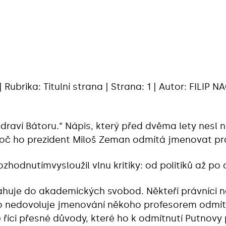
 | Rubrika: Titulní strana | Strana: 1 | Autor: FILI
draví Bátoru.“ Nápis, který před dvěma lety nesl 
proč ho prezident Miloš Zeman odmítá jmenovat p
zhodnutímvysloužil vlnu kritiky: od politiků až p
ahuje do akademických svobod. Někteří právníci na
o nedovoluje jmenování někoho profesorem odm
 říci přesné důvody, které ho k odmítnutí Putnovy