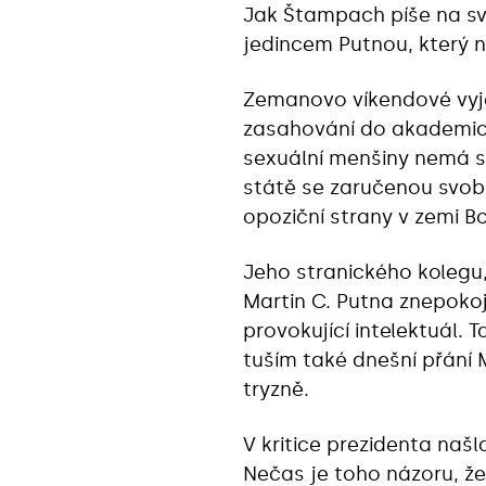
Jak Štampach píše na sv
jedincem Putnou, který no
Zemanovo víkendové vyjádř
zasahování do akademic
sexuální menšiny nemá s
státě se zaručenou svobo
opoziční strany v zemi B
Jeho stranického kolegu
Martin C. Putna znepokojo
provokující intelektuál.
tuším také dnešní přání 
tryzně.
V kritice prezidenta naš
Nečas je toho názoru, že