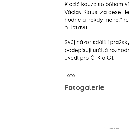
K celé kauze se během v
Václav Klaus. Za deset 
hodně a někdy méně,“ řek
o ústavu.
Svůj názor sdělil i pražs
podepisují určitá rozhodn
uvedl pro ČTK a ČT.
Foto:
Fotogalerie