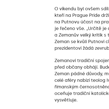
O víkendu byl ovšem sdíl
kteří na Prague Pride dr
na Putnovu účast na pr
je řečeno vše. „Určitě je 
a Zemanův velký kritik s
Zeman se kvůli Putnovi c
prezidentovi žádá zevrub
Zemanovi tradiční spojen
před občany obhájí. Bude
Zeman pádné důvody, můž
celé aféry nabízí teolo
římanským černosotněnců
oceňuje tradiční katolic
vysvětluje.