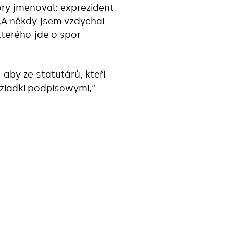
ory jmenoval: exprezident
„A někdy jsem vzdychal
kterého jde o spor
 aby ze statutárů, kteří
dziadki podpisowymi,“