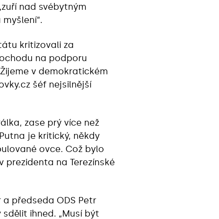
„zuří nad svébytným
 myšlení“.
átu kritizovali za
 pochodu na podporu
. Žijeme v demokratickém
ky.cz šéf nejsilnější
lka, zase prý více než
utna je kritický, někdy
pulované ovce. Což bylo
v prezidenta na Terezínské
ér a předseda ODS Petr
dělit ihned. „Musí být