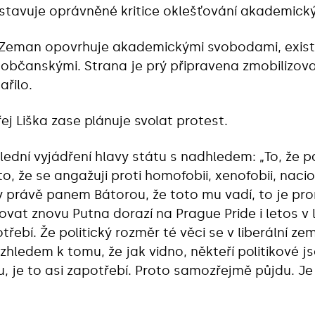
stavuje oprávněné kritice oklešťování akademický
 Zeman opovrhuje akademickými svobodami, existuj
občanskými. Strana je prý připravena zmobilizova
ařilo.
ej Liška zase plánuje svolat protest.
ední vyjádření hlavy státu s nadhledem: „To, že 
o, že se angažuji proti homofobii, xenofobii, naci
 právě panem Bátorou, že toto mu vadí, to je p
vat znovu Putna dorazí na Prague Pride i letos v l
třebí. Že politický rozměr té věci se v liberální ze
vzhledem k tomu, že jak vidno, někteří politikové j
u, je to asi zapotřebí. Proto samozřejmě půjdu. 