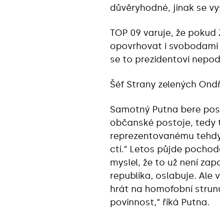
důvěryhodné, jinak se vy
TOP 09 varuje, že pokud
opovrhovat i svobodami 
se to prezidentovi nepod
Šéf Strany zelených Ondř
Samotný Putna bere posl
občanské postoje, tedy t
reprezentovanému tehdy
ctí.“ Letos půjde pochodo
myslel, že to už není zapo
republika, oslabuje. Ale 
hrát na homofobní strun
povinnost,“ říká Putna.