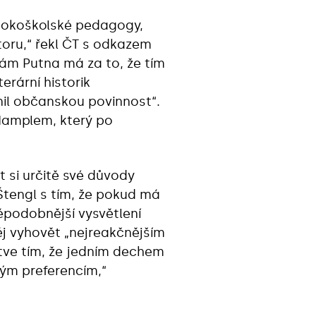
vysokoškolské pedagogy,
toru,“ řekl ČT s odkazem
m Putna má za to, že tím
erární historik
nil občanskou povinnost“.
 Hamplem, který po
t si určitě své důvody
Štengl s tím, že pokud má
podobnější vysvětlení
j vyhovět „nejreakčnějším
tve tím, že jedním dechem
kým preferencím,“