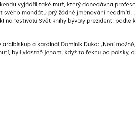
íkendu vyjádřil také muž, který donedávna profes
let svého mandátu prý žádné jmenování neodmítl. 
l na festivalu Svět knihy bývalý prezident, podle 
ký arcibiskup a kardinál Dominik Duka: „Není možné,
utí, byli vlastně jenom, když to řeknu po polsky, 