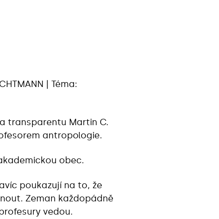
P NACHTMANN | Téma:
na transparentu Martin C.
rofesorem antropologie.
o akademickou obec.
víc poukazují na to, že
ítnout. Zeman každopádně
 profesury vedou.