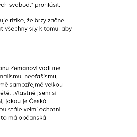
ch svobod,“ prohlásil.
e riziko, že brzy začne
t všechny síly k tomu, aby
panu Zemanovi vadí mé
onalismu, neofašismu,
romě samozřejmě velkou
étě. „Vlastně jsem si
mi, jakou je Česká
sou stále velmi ochotni
Je to má občanská