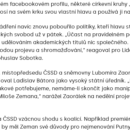
ém facebookovém profilu, některé církevní kruhy 
sí na svém krku svou vlastní hlavu a používá ji na
ení navíc znovu pobouřilo politiky, kteří hlavu st
kých svobod už v pátek. „Účast na pravidelném
 udělováním akademických titulů nic společného
dou projevu a shromažďování,“ reagoval pro Lidov
ohuslav Sobotka.
, místopředsedu ČSSD a sněmovny Lubomíra Zaorá
val Ladislav Bátora jako vysoký státní úředník. „P
 Takové potřebujeme, nemáme-li skončit jako mani
Miloše Zemana,“ narážel Zaorálek na nedělní proje
la ČSSD vzácnou shodu s koalicí. Například premi
 by měl Zeman své důvody pro nejmenování Putny s