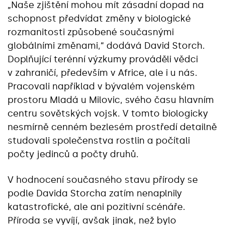
„Naše zjištění mohou mít zásadní dopad na
schopnost předvídat změny v biologické
rozmanitosti způsobené současnými
globálními změnami,“ dodává David Storch.
Doplňující terénní výzkumy prováděli vědci
v zahraničí, především v Africe, ale i u nás.
Pracovali například v bývalém vojenském
prostoru Mladá u Milovic, svého času hlavním
centru sovětských vojsk. V tomto biologicky
nesmírně cenném bezlesém prostředí detailně
studovali společenstva rostlin a počítali
počty jedinců a počty druhů.
V hodnocení současného stavu přírody se
podle Davida Storcha zatím nenaplnily
katastrofické, ale ani pozitivní scénáře.
Příroda se vyvíjí, avšak jinak, než bylo