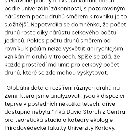
sledované plochy na všech kontinentech
podle univerzální zákonitosti, s pozorovaným
nárůstem počtu druhů směrem k rovníku je to
složitější. Nepotvrdila se domněnka, že počet
druhů roste díky nárůstu celkového počtu
jedinců. Pokles počtu druhů směrem od
rovníku k pólům nelze vysvětlit ani rychlejším
vznikáním druhů v tropech. Spíše se zdá, že
každé prostředí má limit pro celkový počet
druhů, které se zde mohou vyskytovat.
„Globální data o rozšíření různých druhů na
Zemi, která jsme analyzovali, jsou k dispozici
teprve v posledních několika letech, dříve
dostupná nebyla,“ říká David Storch z Centra
pro teoretická studia a katedry ekologie
Přírodovědecké fakulty Univerzity Karlovy.