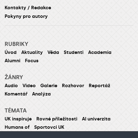
Kontakty / Redakce
Pokyny pro autory
RUBRIKY
Úvod
Aktuality
Věda
Studenti
Academia
Alumni
Focus
ŽÁNRY
Audio
Video
Galerie
Rozhovor
Reportáž
Komentář
Analýza
TÉMATA
UK inspiruje
Rovné příležitosti
AI univerzita
Humans of
Sportovci UK