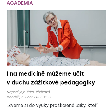
ACADEMIA
I na medicíně můžeme učit
v duchu zážitkové pedagogiky
Napsal(a):
Jitka Jiřičková
pondělí, 3. únor 2025 11:27
„Zveme si do výuky proškolené laiky, kteří