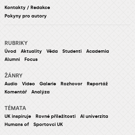
Kontakty / Redakce
Pokyny pro autory
RUBRIKY
Úvod
Aktuality
Věda
Studenti
Academia
Alumni
Focus
ŽÁNRY
Audio
Video
Galerie
Rozhovor
Reportáž
Komentář
Analýza
TÉMATA
UK inspiruje
Rovné příležitosti
AI univerzita
Humans of
Sportovci UK