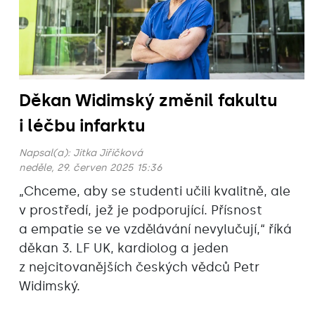
Děkan Widimský změnil fakultu
i léčbu infarktu
Napsal(a):
Jitka Jiřičková
neděle, 29. červen 2025 15:36
„Chceme, aby se studenti učili kvalitně, ale
v prostředí, jež je podporující. Přísnost
a empatie se ve vzdělávání nevylučují,“ říká
děkan 3. LF UK, kardiolog a jeden
z nejcitovanějších českých vědců Petr
Widimský.