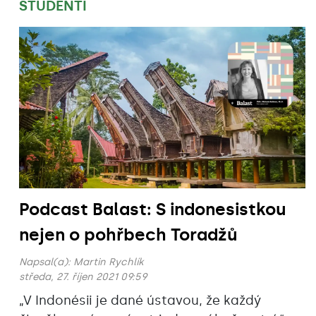
STUDENTI
Podcast Balast: S indonesistkou
nejen o pohřbech Toradžů
Napsal(a):
Martin Rychlík
středa, 27. říjen 2021 09:59
„V Indonésii je dané ústavou, že každý