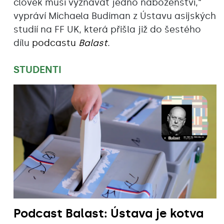
člověk musí vyznávat jedno náboženství,“
vypráví Michaela Budiman z Ústavu asijských
studií na FF UK, která přišla již do šestého
dílu
podcastu
Balast
.
STUDENTI
Podcast Balast: Ústava je kotva