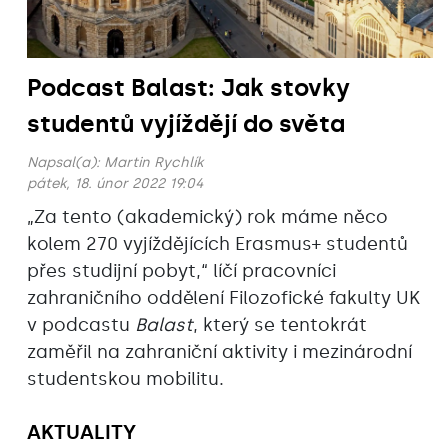
Podcast Balast: Jak stovky
studentů vyjíždějí do světa
Napsal(a):
Martin Rychlík
pátek, 18. únor 2022 19:04
„Za tento (akademický) rok máme něco
kolem 270 vyjíždějících Erasmus+ studentů
přes studijní pobyt,“ líčí pracovníci
zahraničního oddělení Filozofické fakulty UK
v podcastu
Balast
, který se tentokrát
zaměřil na zahraniční aktivity i mezinárodní
studentskou mobilitu.
AKTUALITY