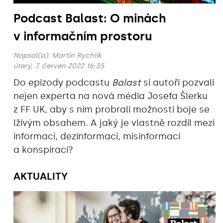
Podcast Balast: O minách
v informačním prostoru
Napsal(a):
Martin Rychlík
úterý, 7. červen 2022 16:35
Do epizody podcastu
Balast
si autoři pozvali
nejen experta na nová média Josefa Šlerku
z FF UK, aby s ním probrali možnosti boje se
lživým obsahem. A jaký je vlastně rozdíl mezi
informací, dezinformací, misinformací
a konspirací?
AKTUALITY