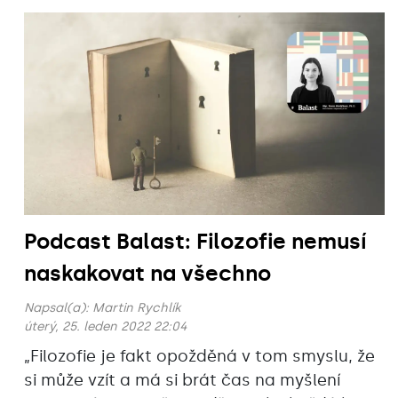
Podcast Balast: Filozofie nemusí
naskakovat na všechno
Napsal(a):
Martin Rychlík
úterý, 25. leden 2022 22:04
„Filozofie je fakt opožděná v tom smyslu, že
si může vzít a má si brát čas na myšlení