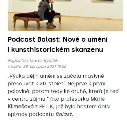
Podcast Balast: Nově o umění
i kunsthistorickém skanzenu
Napsal(a):
Martin Rychlík
neděle, 28. listopad 2021 19:26
„Výuka dějin umění se začala masivně
přesouvat k 20. století. Nejprve k první
polovině, potom tedy ke druhé, která je teď
v centru zájmu,“ říká profesorka
Marie
Klimešová
z FF UK, jež byla hostem další
epizody podcastu
Balast
.