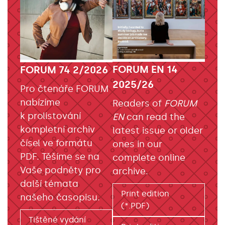
FORUM EN 14
FORUM 74 2/2026
2025/26
Pro čtenáře FORUM
nabízíme
Readers of
FORUM
k prolistování
EN
can read the
kompletní archiv
latest issue or older
čísel ve formátu
ones in our
PDF. Těšíme se na
complete online
Vaše podněty pro
archive.
další témata
Print edition
našeho časopisu.
(*.PDF)
Tištěné vydání