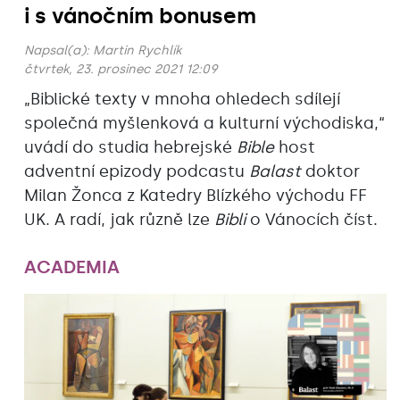
i s vánočním bonusem
Napsal(a):
Martin Rychlík
čtvrtek, 23. prosinec 2021 12:09
„Biblické texty v mnoha ohledech sdílejí
společná myšlenková a kulturní východiska,“
uvádí do studia hebrejské
Bible
host
adventní epizody podcastu
Balast
doktor
Milan Žonca z Katedry Blízkého východu FF
UK. A radí, jak různě lze
Bibli
o Vánocích číst.
ACADEMIA