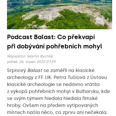
Podcast Balast: Co překvapí
při dobývání pohřebních mohyl
Napsal(a):
Martin Rychlík
pátek, 26. srpen 2022 07:39
Srpnový
Balast
se zaměřil na klasické
archeology z FF UK. Petra Tušlová z Ústavu
klasické archeologie se nedávno vrátila
z výkopů pohřebních mohyl v Bulharsku, kde
se svým týmem hledala hledala římské
hroby. Ovšem na předem vytipovaných
místech našla něco, co zprvu ani nečekala.