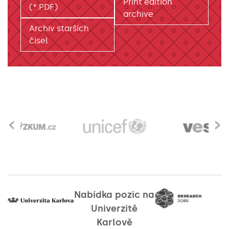
Print edition
(*.PDF)
archive
Archiv starších
čísel
‹
›
Nabídka pozic na
Univerzitě
Karlově