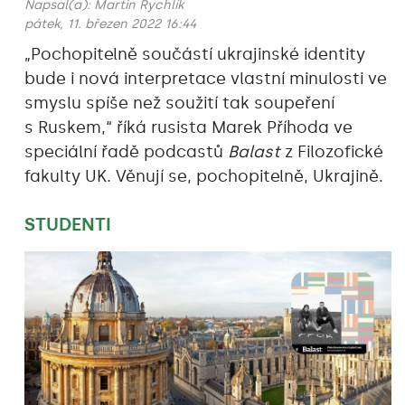
Napsal(a):
Martin Rychlík
pátek, 11. březen 2022 16:44
„Pochopitelně součástí ukrajinské identity
bude i nová interpretace vlastní minulosti ve
smyslu spíše než soužití tak soupeření
s Ruskem,“ říká rusista Marek Příhoda ve
speciální řadě podcastů
Balast
z Filozofické
fakulty UK. Věnují se, pochopitelně, Ukrajině.
STUDENTI