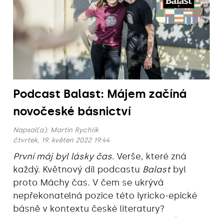
Podcast Balast: Májem začíná
novočeské básnictví
Napsal(a):
Martin Rychlík
čtvrtek, 19. květen 2022 19:44
První máj byl lásky čas
. Verše, které zná
každý. Květnový díl podcastu
Balast
byl
proto Máchy čas. V čem se ukrývá
nepřekonatelná pozice této lyricko-epické
básně v kontextu české literatury?