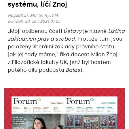
systému, líčí Znoj
Napsal(a):
Martin Rychlík
pondělí, 20. září 2021 07:23
„Mojí oblíbenou částí
Ústavy
je hlavně
Listina
základních práv a svobod
. Protože tam jsou
položeny liberální základy právního státu,
jak jej tady máme,“ říká docent Milan Znoj
z Filozofické fakulty UK, jenž byl hostem
pátého dílu podcastu
Balast
.