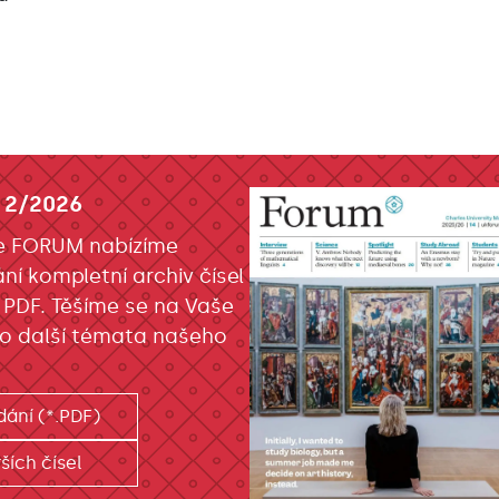
 2/2026
e FORUM nabízíme
ání kompletní archiv čísel
 PDF. Těšíme se na Vaše
o další témata našeho
dání (*.PDF)
ších čísel