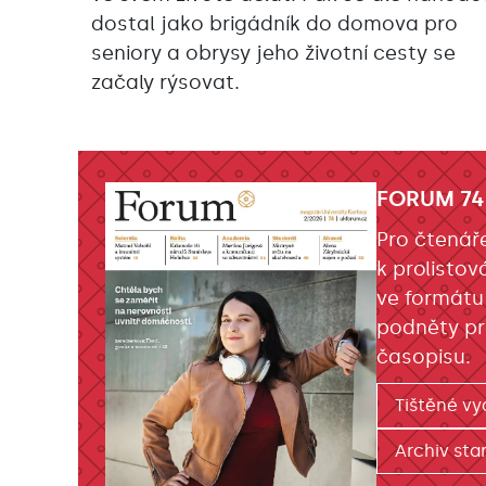
dostal jako brigádník do domova pro
seniory a obrysy jeho životní cesty se
začaly rýsovat.
FORUM 74
Pro čtenář
k prolistov
ve formátu
podněty pr
časopisu.
Tištěné vy
Archiv star