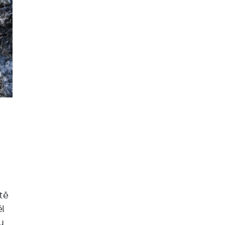
tě
l
u