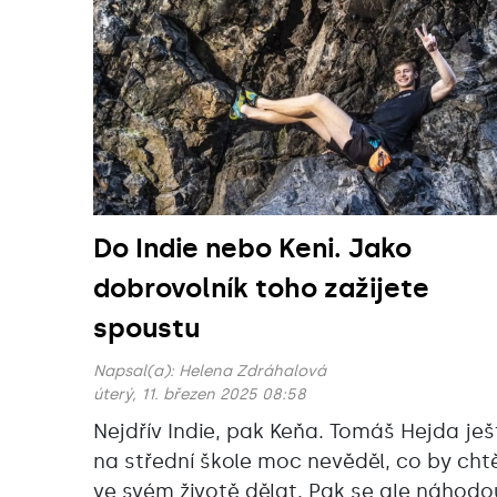
Do Indie nebo Keni. Jako
dobrovolník toho zažijete
spoustu
Napsal(a):
Helena Zdráhalová
úterý, 11. březen 2025 08:58
Nejdřív Indie, pak Keňa. Tomáš Hejda ješ
na střední škole moc nevěděl, co by chtě
ve svém životě dělat. Pak se ale náhodo