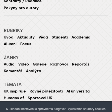
Kontakty / Redakce
Pokyny pro autory
RUBRIKY
Úvod
Aktuality
Věda
Studenti
Academia
Alumni
Focus
ŽÁNRY
Audio
Video
Galerie
Rozhovor
Reportáž
Komentář
Analýza
TÉMATA
UK inspiruje
Rovné příležitosti
AI univerzita
Humans of
Sportovci UK
K ukládání nastavení a správnému fungování využíváme soubory cookies.