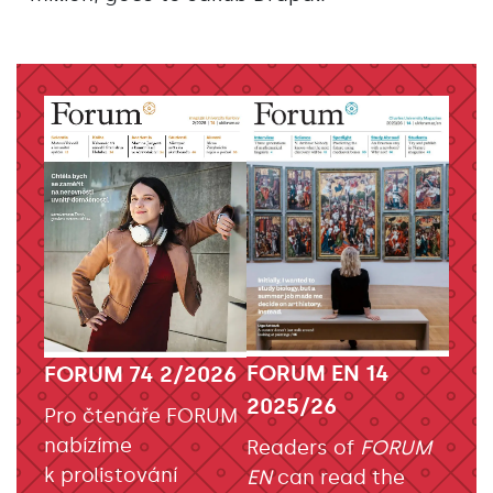
FORUM EN 14
FORUM 74 2/2026
2025/26
Pro čtenáře FORUM
nabízíme
Readers of
FORUM
k prolistování
EN
can read the