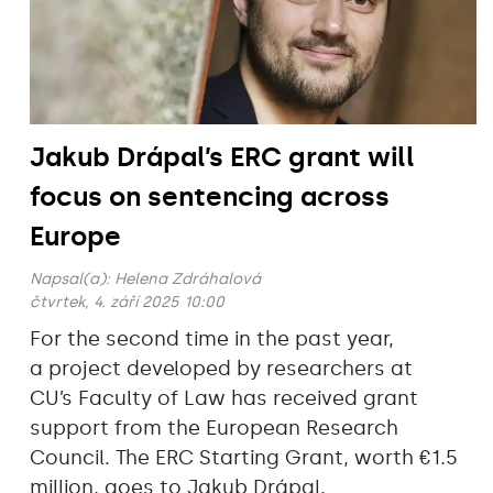
Jakub Drápal’s ERC grant will
focus on sentencing across
Europe
Napsal(a):
Helena Zdráhalová
čtvrtek, 4. září 2025 10:00
For the second time in the past year,
a project developed by researchers at
CU’s Faculty of Law has received grant
support from the European Research
Council. The ERC Starting Grant, worth €1.5
million, goes to Jakub Drápal.