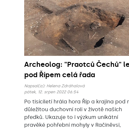
Archeolog: "Praotců Čechů" le
pod Řípem celá řada
Napsal(a):
Helena Zdráhalová
pátek, 12. srpen 2022 06:54
Po tisíciletí hrála hora Říp a krajina pod n
důležitou duchovní roli v životě našich
předků. Ukazuje to i výzkum unikátní
pravěké pohřební mohyly v Račiněvsi,