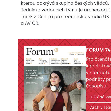
kterou odkrývá skupina českých vědců.
Jedním z vedoucích týmu je archeolog 
Turek z Centra pro teoretická studia UK
a AV ČR.
FORUM 74
Pro čtenář
k prolistov
ve formátu
podněty pr
časopisu.
Tištěné vy
Archiv star