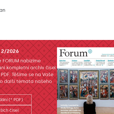
Jan
 2/2026
e FORUM nabízíme
ání kompletní archiv čísel
 PDF. Těšíme se na Vaše
o další témata našeho
dání (*.PDF)
ších čísel